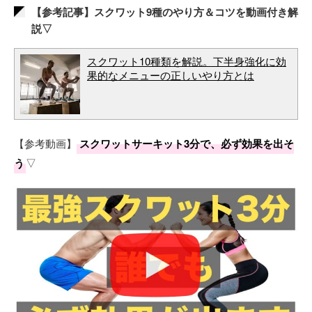
【参考記事】スクワット9種のやり方＆コツを動画付き解
説▽
スクワット10種類を解説。下半身強化に効
果的なメニューの正しいやり方とは
【参考動画】
スクワットサーキット3分で、必ず効果を出そ
う
▽