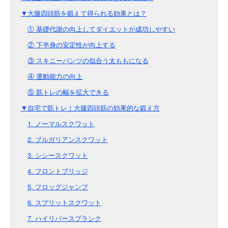
▼大腿四頭筋を鍛えて得られる効果とは？
① 基礎代謝の向上してダイエットが成功しやすい
② 下半身の安定性が向上する
③ スキニーパンツの似合う太ももになる
④ 運動能力の向上
⑤ 筋トレの幅を拡大できる
▼自宅で筋トレ｜大腿四頭筋の効果的な鍛え方
1. ノーマルスクワット
2. ブルガリアンスクワット
3. シシースクワット
4. フロントブリッジ
5. フロッグジャンプ
6. スプリットスクワット
7. ハイリバースプランク