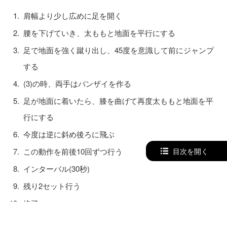
肩幅より少し広めに足を開く
腰を下げていき、太ももと地面を平行にする
足で地面を強く蹴り出し、45度を意識して前にジャンプ
する
(3)の時、両手はバンザイを作る
足が地面に着いたら、膝を曲げて再度太ももと地面を平
行にする
今度は逆に斜め後ろに飛ぶ
目次を開く
この動作を前後10回ずつ行う
インターバル(30秒)
残り2セット行う
終了
フロッグジャンプの目安は、前後10回 × 3セット
。飛ぶ時は