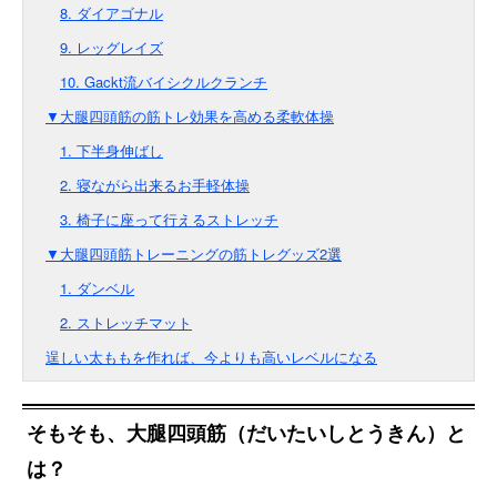
8. ダイアゴナル
9. レッグレイズ
10. Gackt流バイシクルクランチ
▼大腿四頭筋の筋トレ効果を高める柔軟体操
1. 下半身伸ばし
2. 寝ながら出来るお手軽体操
3. 椅子に座って行えるストレッチ
▼大腿四頭筋トレーニングの筋トレグッズ2選
1. ダンベル
2. ストレッチマット
逞しい太ももを作れば、今よりも高いレベルになる
そもそも、大腿四頭筋（だいたいしとうきん）と
は？