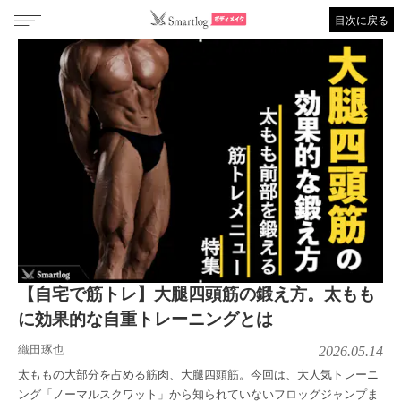
目次に戻る
【自宅で筋トレ】大腿四頭筋の鍛え方。太もも
に効果的な自重トレーニングとは
織田琢也
2026.05.14
太ももの大部分を占める筋肉、大腿四頭筋。今回は、大人気トレーニ
ング「ノーマルスクワット」から知られていないフロッグジャンプま