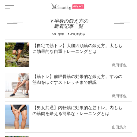
下半身の鍛え方の
新着記事一覧
59
件中
1
-
20
件表示
【自宅で筋トレ】大腿四頭筋の鍛え方。太もも
に効果的な自重トレーニングとは
織田琢也
【筋トレ】前脛骨筋の効果的な鍛え方。すねの
筋肉をほぐすストレッチまで解説
織田琢也
【男女共通】内転筋に効果的な筋トレ。内もも
の筋肉を鍛える簡単なトレーニングとは
山田悠介