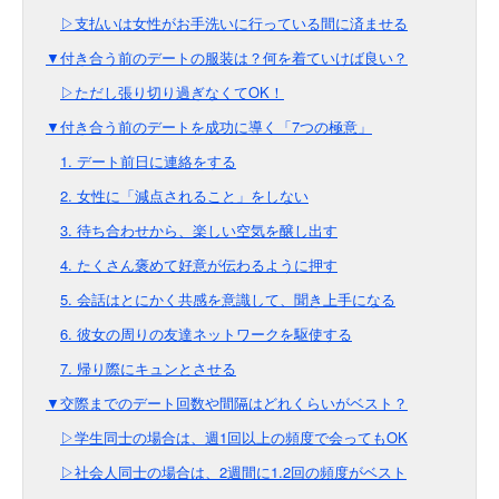
▷支払いは女性がお手洗いに行っている間に済ませる
▼付き合う前のデートの服装は？何を着ていけば良い？
▷ただし張り切り過ぎなくてOK！
▼付き合う前のデートを成功に導く「7つの極意」
1. デート前日に連絡をする
2. 女性に「減点されること」をしない
3. 待ち合わせから、楽しい空気を醸し出す
4. たくさん褒めて好意が伝わるように押す
5. 会話はとにかく共感を意識して、聞き上手になる
6. 彼女の周りの友達ネットワークを駆使する
7. 帰り際にキュンとさせる
▼交際までのデート回数や間隔はどれくらいがベスト？
▷学生同士の場合は、週1回以上の頻度で会ってもOK
▷社会人同士の場合は、2週間に1.2回の頻度がベスト