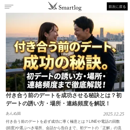
目次に戻る
付き合う前のデートを成功させる秘訣とは？初
デートの誘い方・場所・連絡頻度を解説！
あんぬ姐
2025.12.25
付き合う前のデートを必ず成功に導く極意とは？LINEや電話の回数
(頻度)や選ぶべき場所、会話から告白まで、初デートの「正解」の流