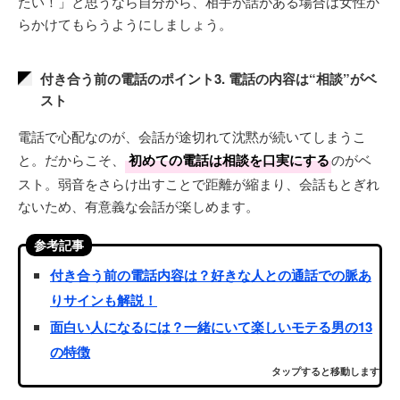
たい！」と思うなら自分から、相手が話がある場合は女性か
らかけてもらうようにしましょう。
付き合う前の電話のポイント3. 電話の内容は“相談”がベ
スト
電話で心配なのが、会話が途切れて沈黙が続いてしまうこ
と。だからこそ、
初めての電話は相談を口実にする
のがベ
スト。弱音をさらけ出すことで距離が縮まり、会話もとぎれ
ないため、有意義な会話が楽しめます。
参考記事
付き合う前の電話内容は？好きな人との通話での脈あ
りサインも解説！
面白い人になるには？一緒にいて楽しいモテる男の13
の特徴
タップすると移動します