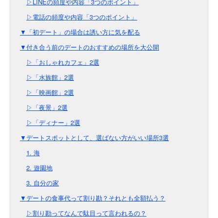
▷LINEの頻度や内容「3つのポイント」
▷電話の頻度や内容「3つのポイント」
▼「初デート」の場合は誘い方に気を配る
▼付き合う前のデートのおすすめの場所を大公開
▷「おしゃれカフェ」2選
▷「水族館」2選
▷「映画館」2選
▷「夜景」2選
▷「ディナー」2選
▼デートスポットとして、選ばない方がいい場所3選
1. 海
2. 遊園地
3. 自分の家
▼デートの食事代って割り勘？それとも全額払う？
▷割り勘ってなんで駄目って言われるの？