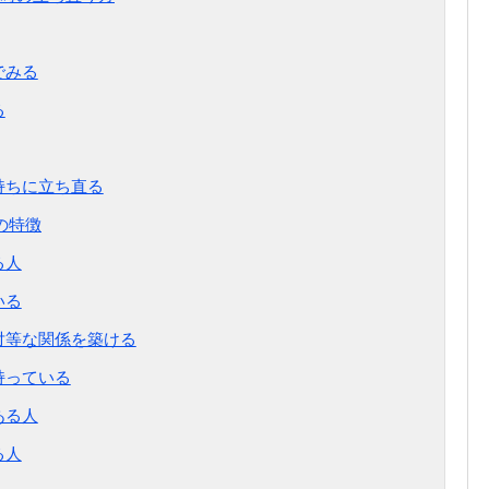
でみる
る
持ちに立ち直る
の特徴
る人
いる
対等な関係を築ける
持っている
ある人
る人