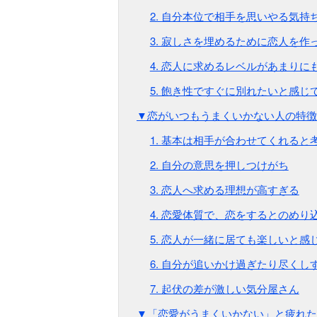
2. 自分本位で相手を思いやる気持
3. 寂しさを埋めるために恋人を作
4. 恋人に求めるレベルがあまりに
5. 飽き性ですぐに別れたいと感じ
▼恋がいつもうまくいかない人の特徴
1. 基本は相手が合わせてくれると
2. 自分の意思を押しつけがち
3. 恋人へ求める理想が高すぎる
4. 恋愛体質で、恋をするとのめり
5. 恋人が一緒に居ても楽しいと感
6. 自分が追いかけ過ぎたり尽くし
7. 起伏の差が激しい気分屋さん
▼「恋愛がうまくいかない」と疲れた