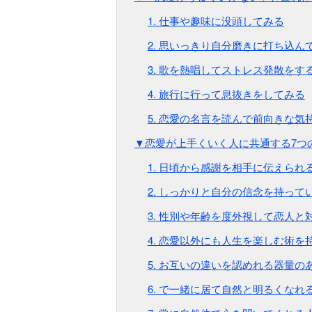
1. 仕事や趣味に没頭してみる
2. 思いっきり自分磨きに打ち込ん
3. 歌を熱唱してストレス発散をす
4. 旅行に行って息抜きをしてみる
5. 恋愛の名言を読んで前向きな気
▼恋愛が上手くいく人に共通する7つ
1. 日頃から感謝を相手に伝えられ
2. しっかりと自分の信念を持って
3. 性別や年齢を度外視して恋人と
4. 恋愛以外にも人生を楽しむ術を
5. お互いの違いを認めれる器量の
6. で一緒に居て自然と明るくなれ