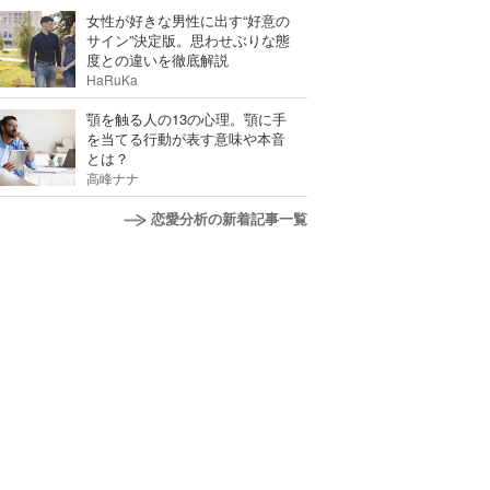
女性が好きな男性に出す“好意の
サイン”決定版。思わせぶりな態
度との違いを徹底解説
HaRuKa
顎を触る人の13の心理。顎に手
を当てる行動が表す意味や本音
とは？
高峰ナナ
恋愛分析の新着記事一覧