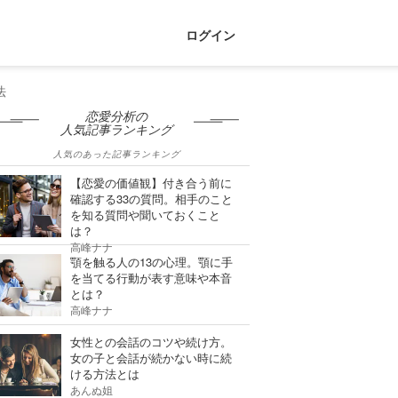
ログイン
法
恋愛分析の
人気記事ランキング
人気のあった記事ランキング
【恋愛の価値観】付き合う前に
確認する33の質問。相手のこと
を知る質問や聞いておくこと
は？
高峰ナナ
顎を触る人の13の心理。顎に手
を当てる行動が表す意味や本音
とは？
高峰ナナ
女性との会話のコツや続け方。
女の子と会話が続かない時に続
ける方法とは
あんぬ姐