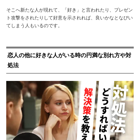
そこへ新たな人が現れて、「好き」と言われたり、プレゼン
ト攻撃をされたりして好意を示されれば、良いかなとなびい
てしまう人もいるのです。
恋人の他に好きな人がいる時の円満な別れ方や対
処法