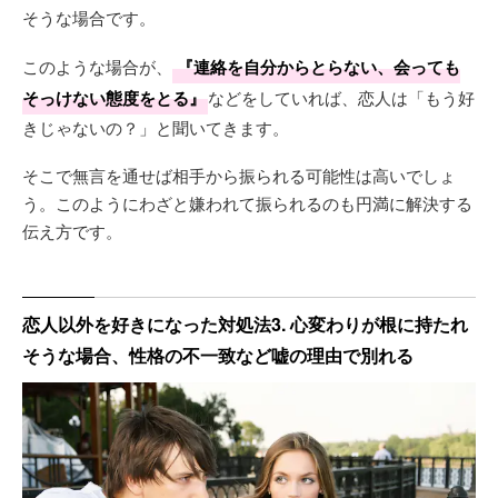
そうな場合です。
このような場合が、
『連絡を自分からとらない、会っても
そっけない態度をとる』
などをしていれば、恋人は「もう好
きじゃないの？」と聞いてきます。
そこで無言を通せば相手から振られる可能性は高いでしょ
う。このようにわざと嫌われて振られるのも円満に解決する
伝え方です。
恋人以外を好きになった対処法3. 心変わりが根に持たれ
そうな場合、性格の不一致など嘘の理由で別れる