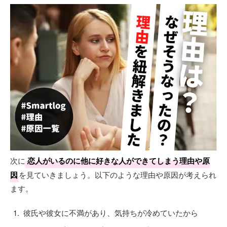
次に
恋人がいるのに他に好きな人ができてしまう理由や原
因
を見ていきましょう。以下のような理由や原因が考えられ
ます。
彼氏や彼女に不満があり、気持ちが冷めていたから