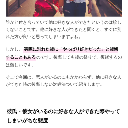
誰かと付き合っていて他に好きな人ができたというのは珍し
くないことです。他に好きな人ができたと聞くと、すぐに別
れた方が良いと思ってしまいますよね。
しかし、
実際に別れた後に「やっぱり好きだった」と後悔
することもある
のです。後悔しても後の祭りで、復縁するの
は難しいです。
そこで今回は、恋人がいるのにもかかわらず、他に好きな人
ができた時の後悔しない対処法ついて紹介します。
彼氏・彼女がいるのに好きな人ができた際やって
しまいがちな態度