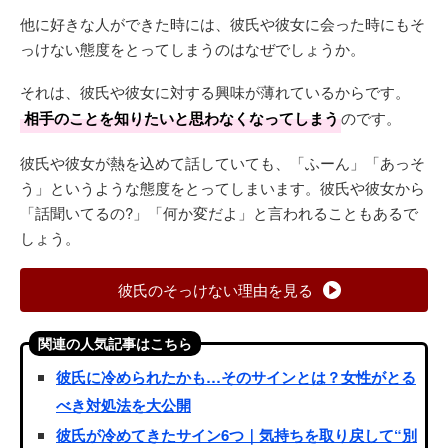
他に好きな人ができた時には、彼氏や彼女に会った時にもそ
っけない態度をとってしまうのはなぜでしょうか。
それは、彼氏や彼女に対する興味が薄れているからです。
相手のことを知りたいと思わなくなってしまう
のです。
彼氏や彼女が熱を込めて話していても、「ふーん」「あっそ
う」というような態度をとってしまいます。彼氏や彼女から
「話聞いてるの?」「何か変だよ」と言われることもあるで
しょう。
彼氏のそっけない理由を見る
関連の人気記事はこちら
彼氏に冷められたかも…そのサインとは？女性がとる
べき対処法を大公開
彼氏が冷めてきたサイン6つ｜気持ちを取り戻して“別