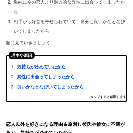
単純に今の恋人より魅力的な異性に出会ってしまったか
ら
相手から好意を寄せられていて、自分も良いかなとなび
いてしまったから
順に見ていきましょう。
理由や原因
気持ちが冷めていたから
異性に出会ってしまったから
良いかなとなびいてしまったから
タップすると移動します
恋人以外を好きになる理由＆原因1. 彼氏や彼女に不満が
あり、気持ちが冷めていたから