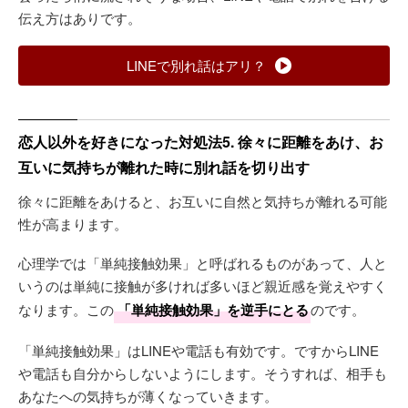
伝え方はありです。
LINEで別れ話はアリ？
恋人以外を好きになった対処法5. 徐々に距離をあけ、お
互いに気持ちが離れた時に別れ話を切り出す
徐々に距離をあけると、お互いに自然と気持ちが離れる可能
性が高まります。
心理学では「単純接触効果」と呼ばれるものがあって、人と
いうのは単純に接触が多ければ多いほど親近感を覚えやすく
なります。この
「単純接触効果」を逆手にとる
のです。
「単純接触効果」はLINEや電話も有効です。ですからLINE
や電話も自分からしないようにします。そうすれば、相手も
あなたへの気持ちが薄くなっていきます。