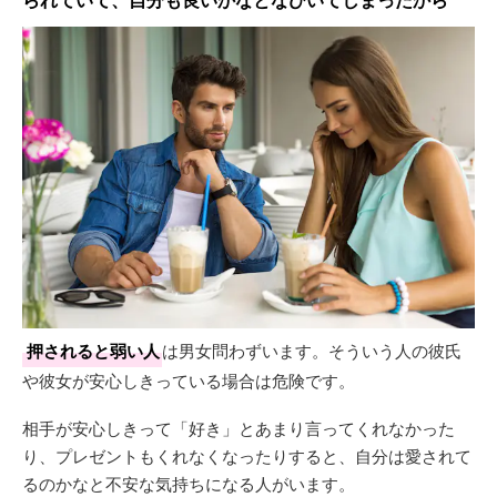
押されると弱い人
は男女問わずいます。そういう人の彼氏
や彼女が安心しきっている場合は危険です。
相手が安心しきって「好き」とあまり言ってくれなかった
り、プレゼントもくれなくなったりすると、自分は愛されて
るのかなと不安な気持ちになる人がいます。