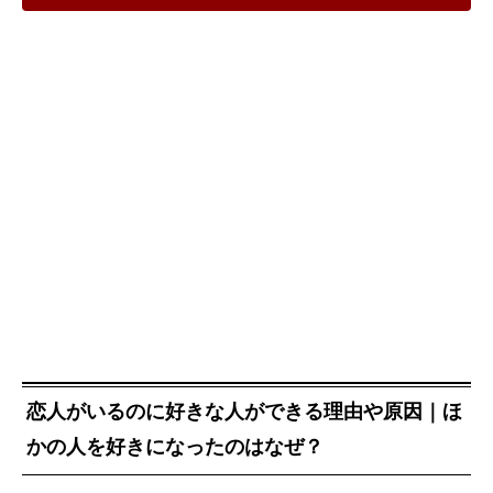
恋人がいるのに好きな人ができる理由や原因｜ほ
かの人を好きになったのはなぜ？