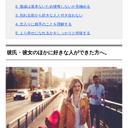
2. 復縁は基本ないため後悔しないか見極める
3. 別れる前から好きな人と付き合わない
4. 念入りに相手のことを理解する
5. より幸せになれるかをしっかりと吟味する
彼氏・彼女のほかに好きな人ができた方へ。