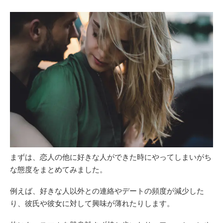
まずは、恋人の他に好きな人ができた時にやってしまいがち
な態度をまとめてみました。
例えば、好きな人以外との連絡やデートの頻度が減少した
り、彼氏や彼女に対して興味が薄れたりします。