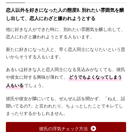
恋人以外を好きになった人の態度8. 別れたい雰囲気を醸
し出して、恋人にわざと嫌われようとする
他に好きな人ができた時に、別れたい雰囲気を醸し出して、
恋人にわざと嫌われようとする人もいます。
新たに好きになった人と、早く恋人同士になりたいという思
いからそうする人もいます。
あるいは好きな人と恋人同士になる見込みがなくても、彼氏
や彼女に対する興味が薄れて、
どうでもよくなってしまう
人もいる
でしょう。
彼氏や彼女が隣にいても、ぜんぜん話を聞かず、「ねえ、話
聞いてるの?」と言われたり、ちょっとしたことでキレてし
まったりするかもしれません。
彼氏の浮気チェック方法