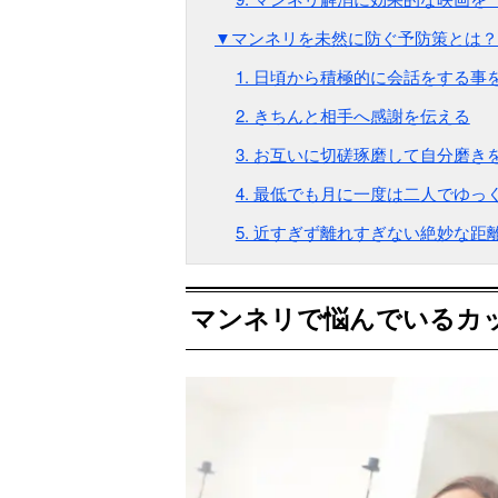
▼マンネリを未然に防ぐ予防策とは？
1. 日頃から積極的に会話をする事
2. きちんと相手へ感謝を伝える
3. お互いに切磋琢磨して自分磨き
4. 最低でも月に一度は二人でゆっ
5. 近すぎず離れすぎない絶妙な距
マンネリで悩んでいるカ