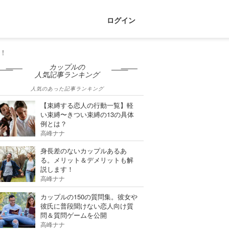
ログイン
！
カップルの
人気記事ランキング
人気のあった記事ランキング
【束縛する恋人の行動一覧】軽
い束縛〜きつい束縛の13の具体
例とは？
高峰ナナ
身長差のないカップルあるあ
る。メリット＆デメリットも解
説します！
高峰ナナ
カップルの150の質問集。彼女や
彼氏に普段聞けない恋人向け質
問＆質問ゲームを公開
高峰ナナ