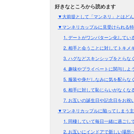
▼大前提として「マンネリ」とはどん
▼マンネリカップルに見受けられる特
1. デートがワンパターン化してい
2. 相手と会うことに対してトキメ
3. ハグなどスキンシップをとらな
4. 趣味やプライベートに関与しよ
5. 服装や身だしなみに気を配らな
6. 相手に対して恥じらいがなくな
7. お互いの誕生日や記念日をお祝
▼マンネリカップルに陥ってしまう主
1. 同棲していて毎日一緒に過ごし
2. お互いにインドアで新しい場所