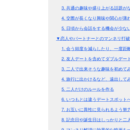
3. 共通の趣味や盛り上がる話題が
4. 交際が長くなり興味や関心が薄
5. 日頃から会話をする機会が少な
▼恋人やパートナーとのマンネリ打破
1. 会う頻度を減らしたり、一度距
2. 友人デートを含めてダブルデー
3. 二人で出来そうな趣味を初めて
4. 旅行に出かけるなど、遠出して
5. 二人だけのルールを作る
6. いつもとは違うデートスポット
7. お互いに異性に見られるよう努
8. 記念日や誕生日はしっかりと二
9. マンネリ解消に効果的な映画を