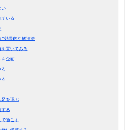
ない
れている
い
に効果的な解消法
離を置いてみる
トを企画
みる
みる
へ足を運ぶ
力する
人で過ごす
一緒に鑑賞する