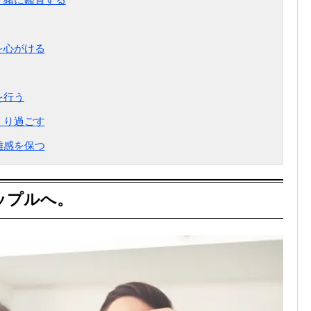
を心がける
を行う
くり過ごす
離感を保つ
ップルへ。