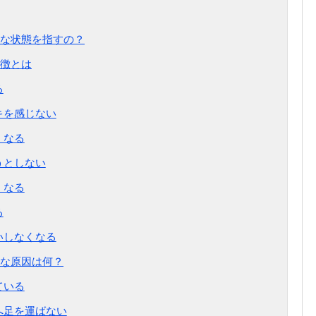
な状態を指すの？
徴とは
る
キを感じない
くなる
うとしない
くなる
る
いしなくなる
な原因は何？
ている
へ足を運ばない