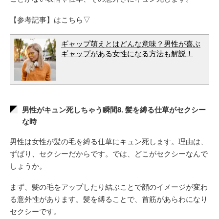
【参考記事】はこちら▽
ギャップ萌えとはどんな意味？男性が喜ぶ
ギャップがある女性になる方法も解説！
男性がキュン死しちゃう瞬間8. 髪を縛る仕草がセクシー
な時
男性は女性が髪の毛を縛る仕草にキュン死します。理由は、
ずばり、セクシーだからです。では、どこがセクシーなんで
しょうか。
まず、髪の毛をアップしたり結ぶことで顔のイメージが変わ
る意外性があります。髪を縛ることで、首筋があらわになり
セクシーです。