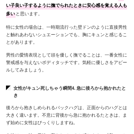
い子良い子するように撫でられたときに安心感を覚える人も
多い
と思います。
特に女性の場合は、一時期流行った壁ドンのように直接男性
と触れあわないシュエーションでも、胸にキュンと感じるこ
とがあります。
男性の愛情表現として頭を優しく撫でることは、一番女性に
警戒感を与えないボディタッチです。気軽に優しさをアピー
ルしてみましょう。
女性がキュン死しちゃう瞬間4. 急に後ろから抱かれたと
き
後ろから抱きしめられるバックハグは、正面からのハグとは
大きく違います。不意に背後から急に抱かれるたときは、ま
ず始めに女性はびっくりしますね。