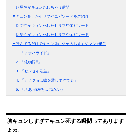
▷男性がキュン死しちゃう瞬間
▼キュン死したセリフやエピソードをご紹介
▷女性がキュン死したセリフやエピソード
▷男性がキュン死したセリフやエピソード
▼読んでるだけでキュン死に必至のおすすめマンガ5選
1. 「アオハライド」
2. 「俺物語!!」
3. 「センセイ君主」
4. 「カノジョは嘘を愛しすぎてる」
5. 「さあ 秘密をはじめよう」
胸キュンしすぎてキュン死する瞬間ってあります
よね。