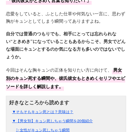
「彼氏彼女がときめく言葉も知りたい！」
恋愛をしていると、ふとした仕草や何気ない一言に、思わず
胸がキュンとしてしまう瞬間ってありますよね。
自分では普通のつもりでも、相手にとっては忘れられな
い“ときめき”になっていることもあるからこそ、男女でどん
な場面にキュンとするのか気になる方も多いのではないでし
ょうか。
今回はそんな胸キュンの正体を知りたい方に向けて、
男女
別のキュン死する瞬間や、彼氏彼女もときめくセリフやエピ
ソードを詳しく解説します。
▼そもそもキュン死とは？意味は？
▼【男女別】キュン死しちゃう瞬間を20個紹介
▷女性がキュン死しちゃう瞬間