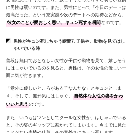
に男性は弱いのです。また、男性にとって「今日のデートは
最高だった」という充実感や次のデートへの期待などから、
彼女のことが愛おしく思い、キュン死する瞬間
なのです。
男性がキュン死しちゃう瞬間7. 子供や、動物を見てはし
ゃいでいる時
普段は無口でおとなしい女性が子供や動物を見て、嬉しそう
にはしゃいでいるのを見ると、男性は、その女性の優しい一
面に気が付きます。
「意外に優しいところがある子なんだな」とキュンとしま
す。そして、無邪気にはしゃぐ、
自然体な女性の姿をかわ
いいと思う
のです。
また、いつもはツンとしてクールな女性が、はしゃいでいる
と、その姿のギャップに惹かれてしまいます。今までに見た
ことがない表情や仕草、その意外さにキュン死します。