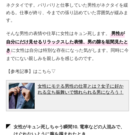
ネクタイです。バリバリと仕事していた男性がネクタイを緩
める。仕事が終り、今までの張り詰めていた雰囲気が緩みま
す。
そんな男性の表情や仕草に女性はキュン死します。
男性が
自分にだけ見せるリラックスした表情、男の隙を垣間見たと
き
に女性は自分は特別な存在になった気がします。同時に今
までにない親しみを親しみを感じるのです。
【参考記事】はこちら▽
女性にモテる男性の仕草とは？女子に好か
れる立ち振舞いで惚れられる男になろう！
女性がキュン死しちゃう瞬間10. 電車などの人混みで、
はぐれないように腕を掴まれたとき