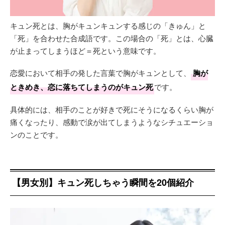
キュン死とは、胸がキュンキュンする感じの「きゅん」と
「死」を合わせた合成語です。この場合の「死」とは、心臓
が止まってしまうほど＝死という意味です。
恋愛において相手の発した言葉で胸がキュンとして、
胸が
ときめき、恋に落ちてしまうのがキュン死
です。
具体的には、相手のことが好きで死にそうになるくらい胸が
痛くなったり、感動で涙が出てしまうようなシチュエーショ
ンのことです。
【男女別】キュン死しちゃう瞬間を20個紹介