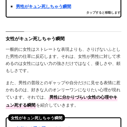
男性がキュン死しちゃう瞬間
タップすると移動します
女性がキュン死しちゃう瞬間
一般的に女性はストレートな表現よりも、さりげないふとし
た男性の仕草に反応します。それは、女性が男性に対して求
めるのは女性にはない力の強さだけではなく、優しさや、頼
もしさです。
また、男性の普段とのギャップや自分だけに見せる表情に惹
かれるのは、好きな人のオンリーワンになりたい心理が現れ
ています。それでは、
男性に分かりづらい女性の心理やキ
ュン死する瞬間
を紹介していきます。
女性がキュン死しちゃう瞬間