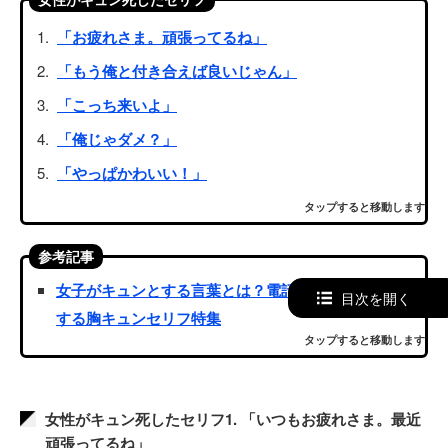
「お疲れさま。頑張ってるね」
「もう俺と付き合えば良いじゃん」
「こっち来いよ」
「俺じゃダメ？」
「やっぱかわいい！」
タップすると移動します
参考記事
女子がキュンとする言葉とは？電話やLINEでドキッと
目次を開く
する胸キュンセリフ特集
タップすると移動します
女性がキュン死したセリフ1. 「いつもお疲れさま。最近
頑張ってるね」