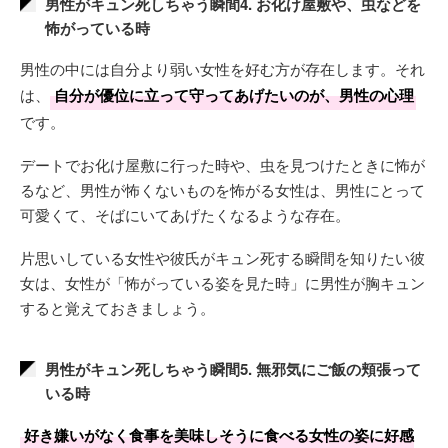
男性がキュン死しちゃう瞬間4. お化け屋敷や、虫などを
怖がっている時
男性の中には自分より弱い女性を好む方が存在します。それ
は、
自分が優位に立って守ってあげたいのが、男性の心理
です。
デートでお化け屋敷に行った時や、虫を見つけたときに怖が
るなど、男性が怖くないものを怖がる女性は、男性にとって
可愛くて、そばにいてあげたくなるような存在。
片思いしている女性や彼氏がキュン死する瞬間を知りたい彼
女は、女性が「怖がっている姿を見た時」に男性が胸キュン
すると覚えておきましょう。
男性がキュン死しちゃう瞬間5. 無邪気にご飯の頬張って
いる時
好き嫌いがなく食事を美味しそうに食べる女性の姿に好感