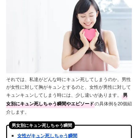
それでは、私達がどんな時にキュン死してしまうのか。男性
が女性に対して胸がキュンとするのと、女性が男性に対して
キュンキュンしてしまう時には、少し違いがあります。
男
女別にキュン死しちゃう瞬間やエピソード
の具体例を20個紹
介します。
男女別にキュン死しちゃう瞬間
女性がキュン死しちゃう瞬間