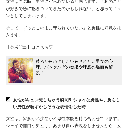
女性はこの時、男性に守られていると感じます。「私のこと
が好きで急に抱きついてきたのかもしれない」と思ってキュ
ンとしてしまいます。
そして「ずっとこのまま守られていたい」と男性に好意を抱
きます。
【参考記事】はこちら▽
後ろからハグしたい＆されたい男女の心
理。バックハグの効果や理想の場面も解
説！
女性がキュン死しちゃう瞬間5. シャイな男性や、男らし
い男性が恥ずかしそうな表情をした時
女性は、皆多かれ少なかれ母性本能を持ち合わせています。
シャイで無口な男性は、あまり自己表現をしませんから、女