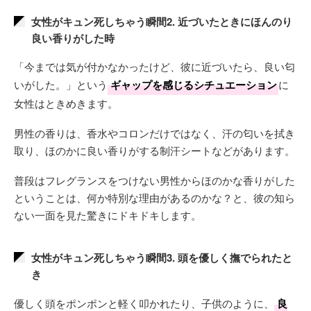
女性がキュン死しちゃう瞬間2. 近づいたときにほんのり
良い香りがした時
「今までは気が付かなかったけど、彼に近づいたら、良い匂
いがした。」という
ギャップを感じるシチュエーション
に
女性はときめきます。
男性の香りは、香水やコロンだけではなく、汗の匂いを拭き
取り、ほのかに良い香りがする制汗シートなどがあります。
普段はフレグランスをつけない男性からほのかな香りがした
ということは、何か特別な理由があるのかな？と、彼の知ら
ない一面を見た驚きにドキドキします。
女性がキュン死しちゃう瞬間3. 頭を優しく撫でられたと
き
優しく頭をポンポンと軽く叩かれたり、子供のように、
良