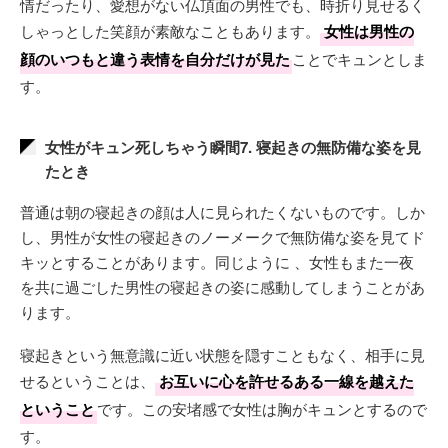
情だったり、愛想がない仏頂面の男性でも、時折り見せるく
しゃっとした笑顔が素敵なこともあります。
女性は男性の
顔のいつもと違う表情を自分だけが見た
ことでキュンとしま
す。
女性がキュン死しちゃう瞬間7. 寝起きの無防備な姿を見
たとき
普通は朝の寝起きの顔は人に見られたくないものです。しか
し、男性が女性の寝起きのノーメークで無防備な姿を見てド
キッとすることがあります。同じように 、女性もまた一夜
を共に過ごした男性の寝起きの姿に感動してしまうことがあ
ります。
寝起きという無意識に近い状態を隠すこともなく、相手に見
せるということは、
お互いに心を許せるある一線を越えた
ということ
です。この安堵感で女性は胸がキュンとするので
す。