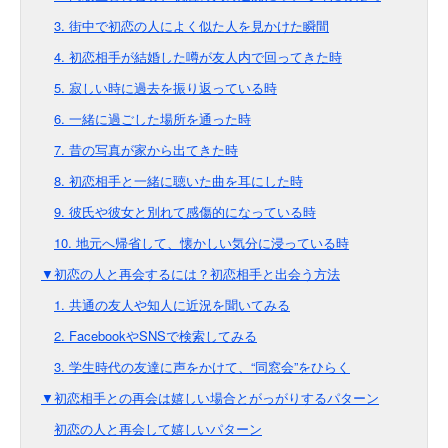
3. 街中で初恋の人によく似た人を見かけた瞬間
4. 初恋相手が結婚した噂が友人内で回ってきた時
5. 寂しい時に過去を振り返っている時
6. 一緒に過ごした場所を通った時
7. 昔の写真が家から出てきた時
8. 初恋相手と一緒に聴いた曲を耳にした時
9. 彼氏や彼女と別れて感傷的になっている時
10. 地元へ帰省して、懐かしい気分に浸っている時
▼初恋の人と再会するには？初恋相手と出会う方法
1. 共通の友人や知人に近況を聞いてみる
2. FacebookやSNSで検索してみる
3. 学生時代の友達に声をかけて、“同窓会”をひらく
▼初恋相手との再会は嬉しい場合とがっがりするパターン
初恋の人と再会して嬉しいパターン