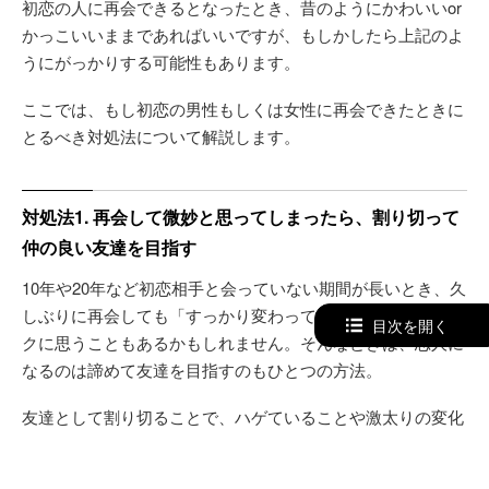
初恋の人に再会できるとなったとき、昔のようにかわいいor
かっこいいままであればいいですが、もしかしたら上記のよ
うにがっかりする可能性もあります。
ここでは、もし初恋の男性もしくは女性に再会できたときに
とるべき対処法について解説します。
対処法1. 再会して微妙と思ってしまったら、割り切って
仲の良い友達を目指す
10年や20年など初恋相手と会っていない期間が長いとき、久
しぶりに再会しても「すっかり変わってしまった」とショッ
目次を開く
クに思うこともあるかもしれません。そんなときは、恋人に
なるのは諦めて友達を目指すのもひとつの方法。
友達として割り切ることで、ハゲていることや激太りの変化
に対して幻滅することもありません。もし今も初恋の人に恋
愛感情がある場合は、
会うときに相手に期待しすぎないこ