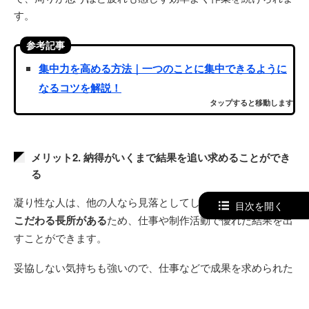
す。
参考記事
集中力を高める方法｜一つのことに集中できるように
なるコツを解説！
タップすると移動します
メリット2. 納得がいくまで結果を追い求めることができ
る
凝り性な人は、他の人なら見落としてしまうような
細部にも
目次を開く
こだわる長所がある
ため、仕事や制作活動で優れた結果を出
すことができます。
妥協しない気持ちも強いので、仕事などで成果を求められた
時には、結果が出るまで
試行錯誤を繰り返して粘り強く努
力
します。