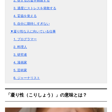
2. 使えるお金を制限する
3. 適度にストレスを発散する
4. 妥協を覚える
5. 自分に期待しすぎない
▼凝り性な人に向いている仕事
1. プログラマー
2. 料理人
3. 研究者
4. 漫画家
5. 芸術家
6. ジャーナリスト
「凝り性（こりしょう）」の意味とは？