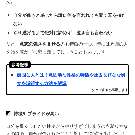
ん。
自分が違うと感じたら誰に何を言われても聞く耳を持た
ない
やり遂げるまで絶対に諦めず、泣き言も言わない
など、
意志の強さを見せる
のも特徴の一つ。時には周囲の人
を話を聞かずに突っ走ってしまうこともあります。
参考記事
頑固な人とは？意固地な性格の特徴や原因＆頑なな男
女を説得する方法を解説
タップすると移動します
特徴5. プライドが高い
自分を良く見せたい性格からやりすぎてしまうのも凝り性な
人の特徴。自分が任されたことに対して100点を出したいと