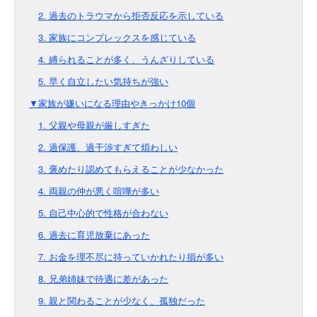
2. 過去のトラウマから拒否反応を示している
3. 家族にコンプレックスを感じている
4. 縛られることが多く、うんざりしている
5. 早く自立したい気持ちが強い
▼家族が嫌いになる理由やきっかけ10個
1. 父親や母親が厳しすぎた
2. 過保護、過干渉すぎて煩わしい
3. 褒めたり認めてもらえることが少なかった
4. 両親の仲が悪く喧嘩が多い
5. 自己中心的で性格が合わない
6. 過去に育児放棄にあった
7. お金を理不尽に持っていかれたり損が多い
8. 兄弟姉妹で待遇に差があった
9. 親と関わることが少なく、孤独だった