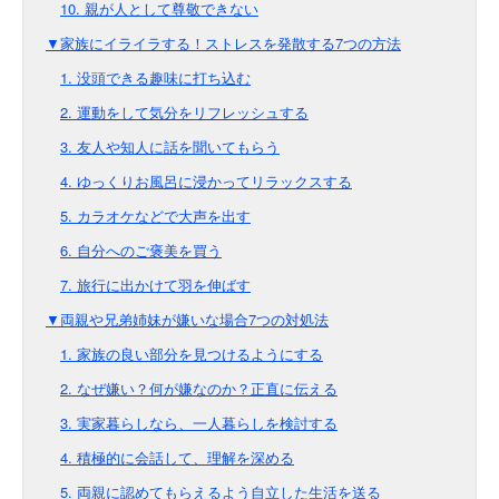
10. 親が人として尊敬できない
▼家族にイライラする！ストレスを発散する7つの方法
1. 没頭できる趣味に打ち込む
2. 運動をして気分をリフレッシュする
3. 友人や知人に話を聞いてもらう
4. ゆっくりお風呂に浸かってリラックスする
5. カラオケなどで大声を出す
6. 自分へのご褒美を買う
7. 旅行に出かけて羽を伸ばす
▼両親や兄弟姉妹が嫌いな場合7つの対処法
1. 家族の良い部分を見つけるようにする
2. なぜ嫌い？何が嫌なのか？正直に伝える
3. 実家暮らしなら、一人暮らしを検討する
4. 積極的に会話して、理解を深める
5. 両親に認めてもらえるよう自立した生活を送る