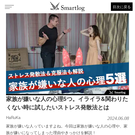
目次に戻る
家族が嫌いな人の心理5つ。イライラ&関わりた
くない時に試したいストレス発散法とは
HaRuKa
2024.06.08
家族が嫌いな人っていますよね。今回は家族が嫌いな人の心理や、家
族が嫌いになってしまった理由やきっかけを解説！