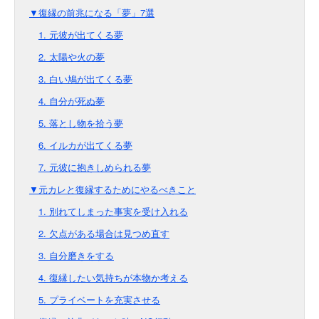
▼復縁の前兆になる「夢」7選
1. 元彼が出てくる夢
2. 太陽や火の夢
3. 白い鳩が出てくる夢
4. 自分が死ぬ夢
5. 落とし物を拾う夢
6. イルカが出てくる夢
7. 元彼に抱きしめられる夢
▼元カレと復縁するためにやるべきこと
1. 別れてしまった事実を受け入れる
2. 欠点がある場合は見つめ直す
3. 自分磨きをする
4. 復縁したい気持ちが本物か考える
5. プライベートを充実させる