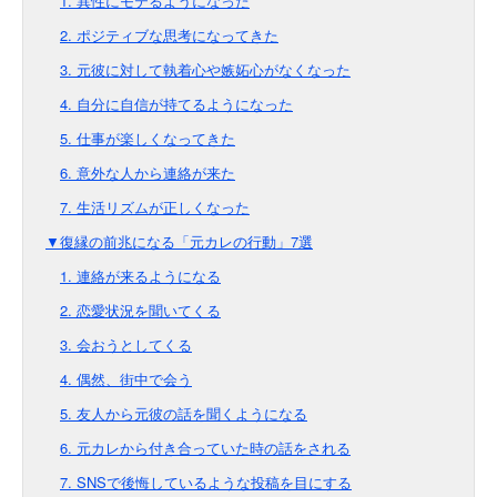
1. 異性にモテるようになった
2. ポジティブな思考になってきた
3. 元彼に対して執着心や嫉妬心がなくなった
4. 自分に自信が持てるようになった
5. 仕事が楽しくなってきた
6. 意外な人から連絡が来た
7. 生活リズムが正しくなった
▼復縁の前兆になる「元カレの行動」7選
1. 連絡が来るようになる
2. 恋愛状況を聞いてくる
3. 会おうとしてくる
4. 偶然、街中で会う
5. 友人から元彼の話を聞くようになる
6. 元カレから付き合っていた時の話をされる
7. SNSで後悔しているような投稿を目にする