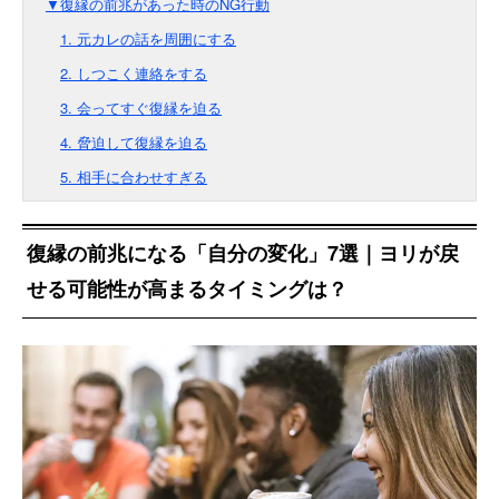
▼復縁の前兆があった時のNG行動
1. 元カレの話を周囲にする
2. しつこく連絡をする
3. 会ってすぐ復縁を迫る
4. 脅迫して復縁を迫る
5. 相手に合わせすぎる
復縁の前兆になる「自分の変化」7選｜ヨリが戻
せる可能性が高まるタイミングは？