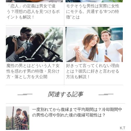
「恋人」の定義は男女で違
モテそうな男性は実際に女性
う？理想の恋人を見つけるポ
にモテる。共通する“8つの特
イントも解説！
徴”とは
魔性の男とはどういう人？女
好きって言ってくれない理由
性を惑わす男の特徴・見分け
とは？彼氏に好きと言わせる
方・落とし方を大公開
方法も解説！
関連する記事
一度別れてから復縁まで平均期間は？冷却期間中
の男性心理や別れた後の復縁可能性は？
K.T