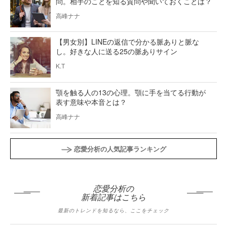
問。相手のことを知る質問や聞いておくことは？
高峰ナナ
【男女別】LINEの返信で分かる脈ありと脈な
し。好きな人に送る25の脈ありサイン
K.T
顎を触る人の13の心理。顎に手を当てる行動が
表す意味や本音とは？
高峰ナナ
恋愛分析の人気記事ランキング
恋愛分析の
新着記事はこちら
最新のトレンドを知るなら、ここをチェック