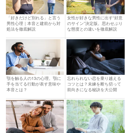
「好きだけど別れる」と言う
女性が好きな男性に出す“好意
男性心理｜本音と建前から対
のサイン”決定版。思わせぶり
処法を徹底解説
な態度との違いを徹底解説
顎を触る人の13の心理。顎に
忘れられない恋を乗り越える
手を当てる行動が表す意味や
コツとは？未練を断ち切って
本音とは？
前向きになる秘訣を大公開