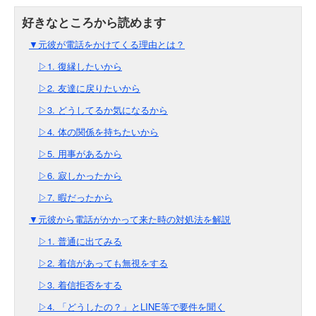
▼元彼が電話をかけてくる理由とは？
▷1. 復縁したいから
▷2. 友達に戻りたいから
▷3. どうしてるか気になるから
▷4. 体の関係を持ちたいから
▷5. 用事があるから
▷6. 寂しかったから
▷7. 暇だったから
▼元彼から電話がかかって来た時の対処法を解説
▷1. 普通に出てみる
▷2. 着信があっても無視をする
▷3. 着信拒否をする
▷4. 「どうしたの？」とLINE等で要件を聞く