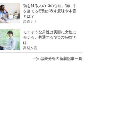
顎を触る人の13の心理。顎に手
を当てる行動が表す意味や本音
とは？
高峰ナナ
モテそうな男性は実際に女性に
モテる。共通する“8つの特徴”と
は
高梨夕貴
恋愛分析の新着記事一覧