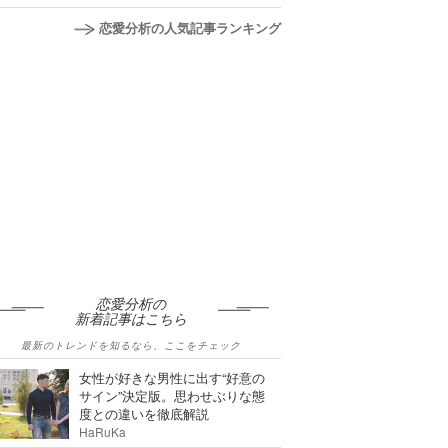
恋愛分析の人気記事ランキング
恋愛分析の
新着記事はこちら
最新のトレンドを知るなら、ここをチェック
女性が好きな男性に出す“好意の
サイン”決定版。思わせぶりな態
度との違いを徹底解説
HaRuKa