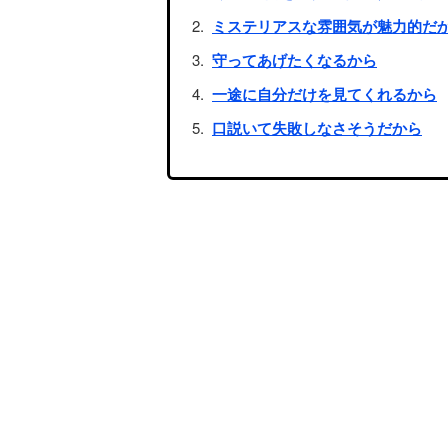
ミステリアスな雰囲気が魅力的だ
守ってあげたくなるから
一途に自分だけを見てくれるから
口説いて失敗しなさそうだから