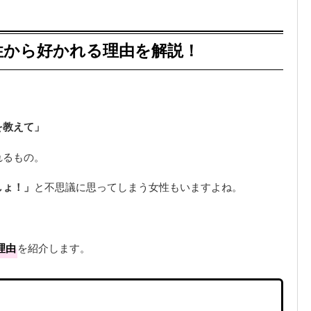
性から好かれる理由を解説！
を教えて」
れるもの。
しょ！」
と不思議に思ってしまう女性もいますよね。
。
理由
を紹介します。