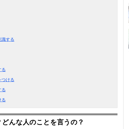
意識する
する
をつける
する
ける
？どんな人のことを言うの？