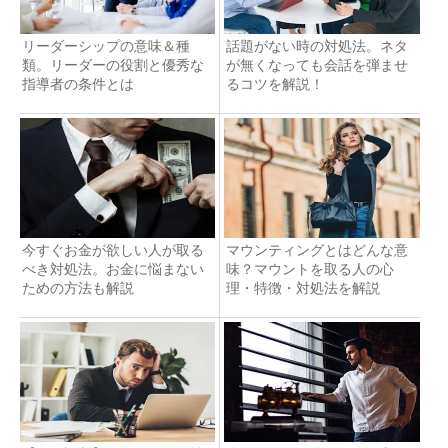
リーダーシップの意味＆種
話題がない時の対処法。ネタ
類。リーダーの役割と優秀な
が無くなっても会話を弾ませ
指導者の条件とは
るコツを解説！
今すぐお金が欲しい人が取る
マウンティングとはどんな意
べき対処法。お金に悩まない
味？マウントを取る人の心
ための方法も解説
理・特徴・対処法を解説