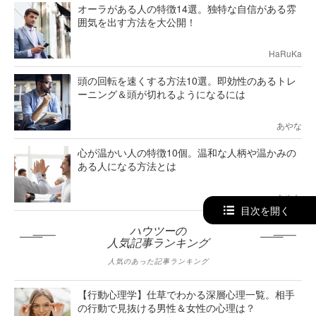
オーラがある人の特徴14選。独特な自信がある雰
囲気を出す方法を大公開！
HaRuKa
頭の回転を速くする方法10選。即効性のあるトレ
ーニング＆頭が切れるようになるには
あやな
心が温かい人の特徴10個。温和な人柄や温かみの
ある人になる方法とは
あやな
目次を開く
ハウツーの
人気記事ランキング
人気のあった記事ランキング
【行動心理学】仕草でわかる深層心理一覧。相手
の行動で見抜ける男性＆女性の心理は？