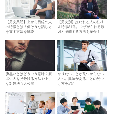
【男女共通】上から目線の人
【男女別】嫌われる人の性格
の特徴とは？偉そうな話し方
＆特徴21選。ウザがられる原
を直す方法を解説！
因と脱却する方法を紹介！
腹黒いとはどういう意味？腹
やりたいことが見つからない
黒い人を見分ける方法や上手
人へ。興味があることの見つ
な対処法も大公開！
け方を紹介！