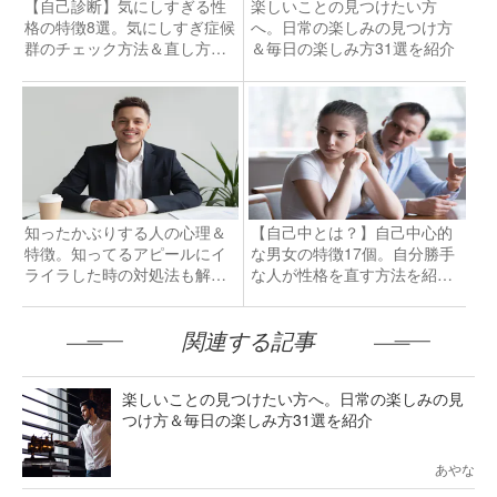
【自己診断】気にしすぎる性
楽しいことの見つけたい方
格の特徴8選。気にしすぎ症候
へ。日常の楽しみの見つけ方
群のチェック方法＆直し方と
＆毎日の楽しみ方31選を紹介
は
知ったかぶりする人の心理＆
【自己中とは？】自己中心的
特徴。知ってるアピールにイ
な男女の特徴17個。自分勝手
ライラした時の対処法も解
な人が性格を直す方法を紹
説！
介！
関連する記事
楽しいことの見つけたい方へ。日常の楽しみの見
つけ方＆毎日の楽しみ方31選を紹介
あやな