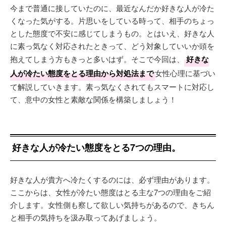
今まで普通に接していたのに、最近なんだか好きな人が冷た
くなった気がする。片思いをしている時って、相手のちょっ
とした態度で不安に感じてしまうもの。とはいえ、好きな人
に素っ気なく対応されたときって、どう対象していいか頭を
抱えてしまう方もきっと多いはず。そこで今回は、
好きな
人が冷たい態度をとる理由から対処法まで
女性心理に基づい
て解説していきます。素っ気なくされてもスマートに対応し
て、意中の女性と素敵な関係を構築しましょう！
好きな人が冷たい態度をとる7つの理由。
好きな人が貴方へ冷たくするのには、必ず理由があります。
ここからは、女性が冷たい態度はとる主な7つの理由をご紹
介します。女性側も察して欲しい気持ちがあるので、きちん
と相手の気持ちを汲み取ってあげましょう。