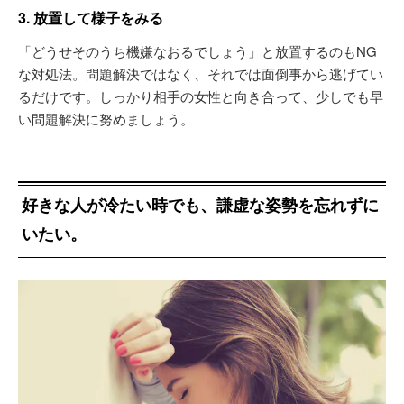
3. 放置して様子をみる
「どうせそのうち機嫌なおるでしょう」と放置するのもNG
な対処法。問題解決ではなく、それでは面倒事から逃げてい
るだけです。しっかり相手の女性と向き合って、少しでも早
い問題解決に努めましょう。
好きな人が冷たい時でも、謙虚な姿勢を忘れずに
いたい。