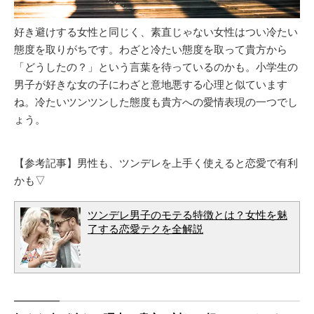
好き避けする女性と同じく、素直じゃない女性はつい冷たい
態度を取りがちです。わざと冷たい態度を取って貴方から
「どうしたの？」という言葉を待っているのかも。小学生の
男子が好きな女の子にわざと意地悪する心理と似ています
ね。冷たいツンツンした態度も貴方への愛情表現の一つでし
ょう。
【参考記事】男性も、ツンデレを上手く使えると恋愛で有利
かも▽
ツンデレ男子のモテる特徴とは？女性を魅
了する恋愛テクを全解説