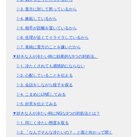
▷3. 貴方に対して怒っているから
▷4. 嫉妬しているから
▷5. 相手が距離を置いているから
▷6. 生理が近くてイライラしているから
▷7. 単純に貴方のことを嫌いだから
▼好きな人が冷たい時に効果的な5つの対処法。
▷1. 冷たくされても感情的にならない
▷2. 心配していることを伝える
▷3. 会話をしながら様子を探る
▷4. こまめにLINEしてみる
▷5. 好意を伝えてみる
▼好きな人が冷たい時にNGな3つの対処法とは？
▷1. 同じく冷たい態度を取る
▷2. 「なんでそんな冷たいの？」と面と向かって聞く