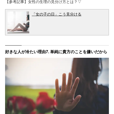
【参考記事】女性の生理の見分け方とは？▽
「女の子の日」こう見分ける
好きな人が冷たい理由7. 単純に貴方のことを嫌いだから