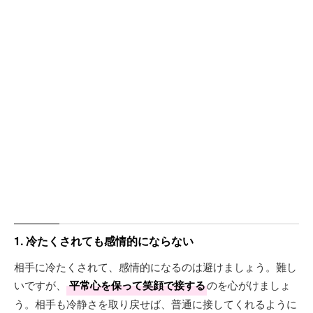
1. 冷たくされても感情的にならない
相手に冷たくされて、感情的になるのは避けましょう。難し
いですが、
平常心を保って笑顔で接する
のを心がけましょ
う。相手も冷静さを取り戻せば、普通に接してくれるように