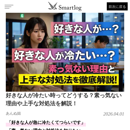
目次に戻る
好きな人が冷たい時ってどうする？素っ気ない
理由や上手な対処法を解説！
あんぬ姐
2026.04.01
「好きな人が急に冷たくてつらいです」