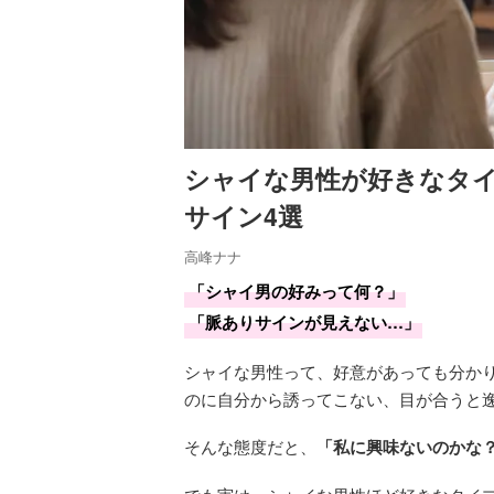
シャイな男性が好きなタ
サイン4選
高峰ナナ
「シャイ男の好みって何？」
「脈ありサインが見えない…」
シャイな男性って、好意があっても分か
のに自分から誘ってこない、目が合うと
そんな態度だと、
「私に興味ないのかな