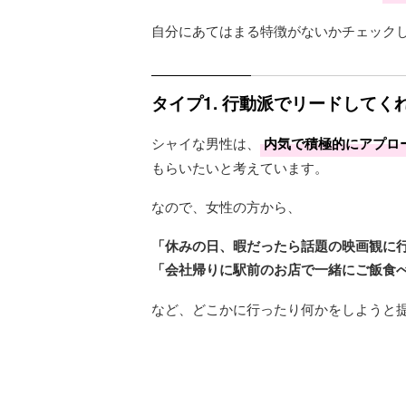
自分にあてはまる特徴がないかチェック
タイプ1. 行動派でリードしてく
シャイな男性は、
内気で積極的にアプロ
もらいたいと考えています。
なので、女性の方から、
「休みの日、暇だったら話題の映画観に
「会社帰りに駅前のお店で一緒にご飯食
など、どこかに行ったり何かをしようと