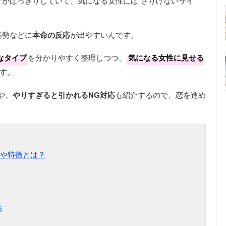
がはっきりしていて、気になる女性には“さりげないサイ
姿勢などに
本命の反応
が出やすいんです。
なタイプ
を分かりやすく整理しつつ、
気になる女性に見せる
す。
や、
やりすぎると引かれるNG対応
も紹介するので、恋を進め
や特徴とは？
性