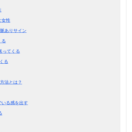
性
な女性
脈ありサイン
くる
を送ってくる
てくる
方法とは？
でいる感を出す
る