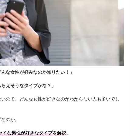
どんな女性が好みなのか知りたい！」
もらえそうなタイプかな？」
ないので、どんな女性が好きなのかわからない人も多いでし
プなのか。
ャイな男性が好きなタイプを解説
。