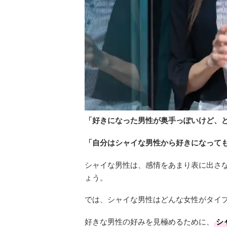
「好きになった男性が奥手っぽいけど、
「自分はシャイな男性から好きになって
シャイな男性は、感情をあまり表に出さ
ょう。
では、シャイな男性はどんな女性がタイ
好きな男性の好みを見極めるために、
シ