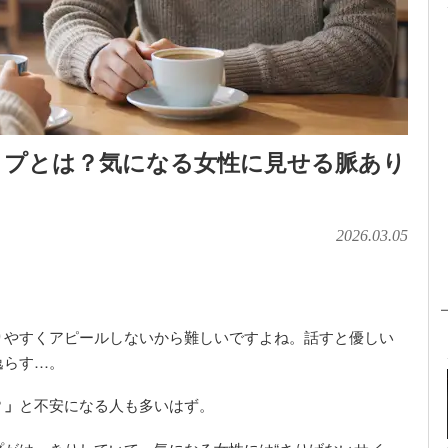
イプとは？気になる女性に見せる脈あり
2026.03.05
りやすくアピールしないから難しいですよね。話すと優しい
逸らす…。
？」
と不安になる人も多いはず。