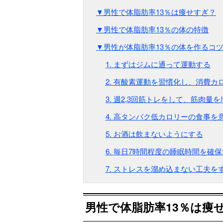
▼男性で体脂肪率13％は痩せすぎ？
▼男性で体脂肪率13％の体の特徴
▼男性が体脂肪率13％の体を作るコ
1. まずはジムに通って運動する
2. 有酸素運動を習慣化し、消費カ
3. 週2,3回筋トレをして、筋肉量
4. 高タンパク低カロリーの食事を
5. お酒は飲まないようにする
6. 毎日7時間程度の睡眠時間を確
7. ストレスを溜め込まない工夫を
男性で体脂肪率13％は痩