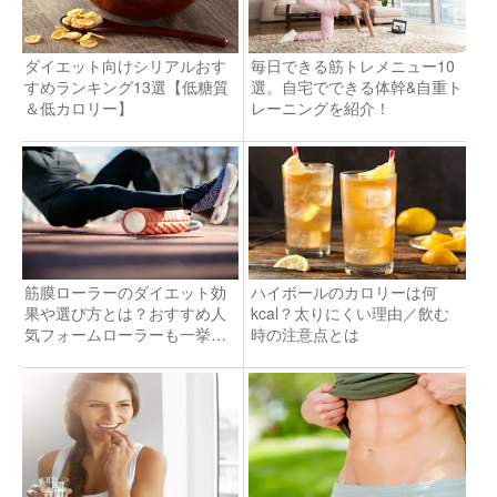
ダイエット向けシリアルおす
毎日できる筋トレメニュー10
すめランキング13選【低糖質
選。自宅でできる体幹&自重ト
＆低カロリー】
レーニングを紹介！
筋膜ローラーのダイエット効
ハイボールのカロリーは何
果や選び方とは？おすすめ人
kcal？太りにくい理由／飲む
気フォームローラーも一挙公
時の注意点とは
開！