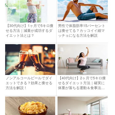
【30代向け】1ヶ月で5キロ痩
男性で体脂肪率15パーセント
せる方法｜減量が成功するダ
は痩せてる？カッコイイ細マ
イエット法とは？
ッチョになる方法を解説
ノンアルコールビールでダイ
【40代向け】2ヶ月で5キロ痩
エットできる？効果と痩せる
せるダイエット方法｜確実に
方法を解説！
体重が落ちる運動＆食事法と
は