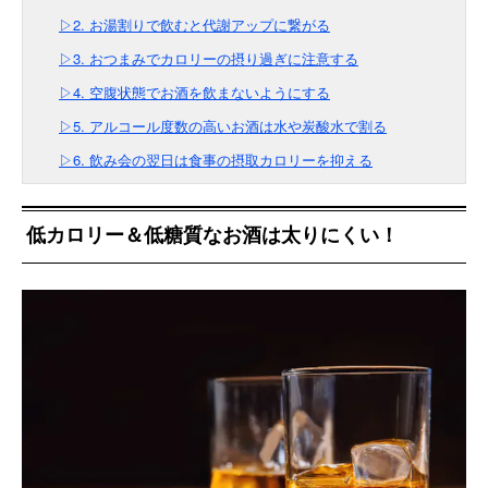
▷2. お湯割りで飲むと代謝アップに繋がる
▷3. おつまみでカロリーの摂り過ぎに注意する
▷4. 空腹状態でお酒を飲まないようにする
▷5. アルコール度数の高いお酒は水や炭酸水で割る
▷6. 飲み会の翌日は食事の摂取カロリーを抑える
低カロリー＆低糖質なお酒は太りにくい！