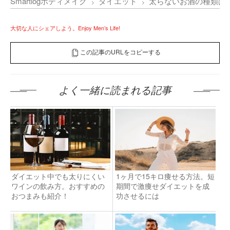
Smartlogボディメイク
ダイエット
太らないお酒の種類は
大切な人にシェアしよう。Enjoy Men’s Life!
この記事のURLをコピーする
よく一緒に読まれる記事
ダイエット中でも太りにくい
1ヶ月で15キロ痩せる方法。短
ワインの飲み方。おすすめの
期間で激痩せダイエットを成
おつまみも紹介！
功させるには