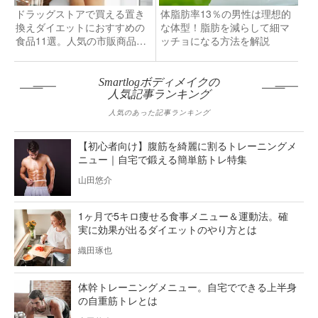
ドラッグストアで買える置き
体脂肪率13％の男性は理想的
換えダイエットにおすすめの
な体型！脂肪を減らして細マ
食品11選。人気の市販商品と
ッチョになる方法を解説
は
Smartlogボディメイクの
人気記事ランキング
人気のあった記事ランキング
【初心者向け】腹筋を綺麗に割るトレーニングメ
ニュー｜自宅で鍛える簡単筋トレ特集
山田悠介
1ヶ月で5キロ痩せる食事メニュー＆運動法。確
実に効果が出るダイエットのやり方とは
織田琢也
体幹トレーニングメニュー。自宅でできる上半身
の自重筋トレとは