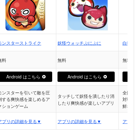
モンスターストライク
妖怪ウォッチぷにぷに
白猫テニ
無料
無料
無料
Android はこちら
Android はこちら
And
モンスターを引いて敵を圧
全国の友
タッチして妖怪を潰したり消
倒する爽快感を楽しめるア
対戦がで
したり爽快感が楽しいアプリ
クションゲーム
鮮な気持
アプリの詳細を見る▼
アプリの詳細を見る▼
アプリの