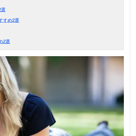
2選
すすめ2選
め2選