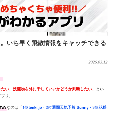
集。いち早く飛散情報をキャッチできる
2026.03.12
」
きたい、洗濯物を外に干していいかどうか判断したい、
とい
アプリ。
すめ
なのは「
1位
tenki.jp
・2位
週間天気予報 Sunny
・3位
花粉