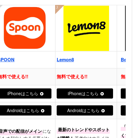
SPOON
Lemon8
BeReal
無料で使える!!
無料で使える!!
無料で使
iPhoneはこちら
iPhoneはこちら
iP
Androidはこちら
Androidはこちら
An
「いい
最新のトレンドやスポット
音声での配信がメイン
にな
くて気が