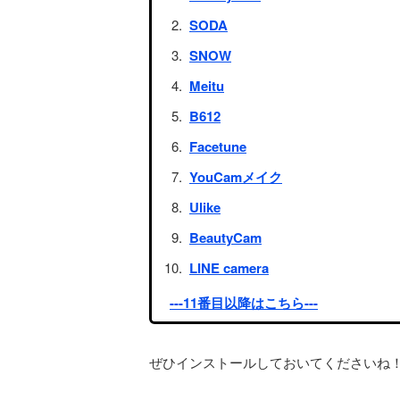
SODA
SNOW
Meitu
B612
Facetune
YouCamメイク
Ulike
BeautyCam
LINE camera
---11番目以降はこちら---
ぜひインストールしておいてくださいね