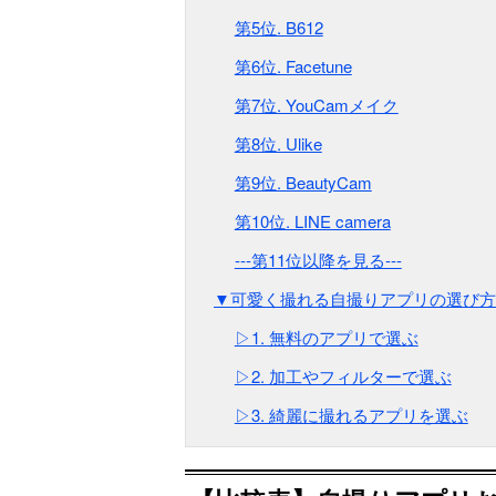
第5位. B612
第6位. Facetune
第7位. YouCamメイク
第8位. Ulike
第9位. BeautyCam
第10位. LINE camera
---第11位以降を見る---
▼可愛く撮れる自撮りアプリの選び方
▷1. 無料のアプリで選ぶ
▷2. 加工やフィルターで選ぶ
▷3. 綺麗に撮れるアプリを選ぶ