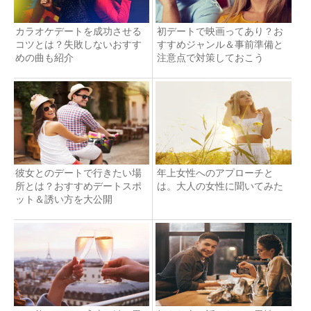
カラオケデートを成功させる
初デートで映画ってあり？お
コツとは？失敗しないおすす
すすめジャンル＆事前準備と
めの曲も紹介
注意点で対策しておこう
彼女とのデートで行きたい場
年上女性へのアプローチと
所とは？おすすめデートスポ
は。大人の女性に聞いてみた
ット＆誘い方を大公開