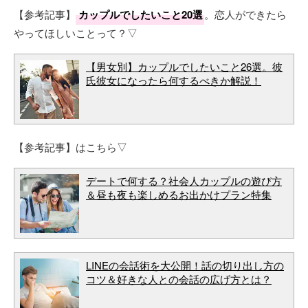
【参考記事】
カップルでしたいこと20選
。恋人ができたら
やってほしいことって？▽
【男女別】カップルでしたいこと26選。彼
氏彼女になったら何するべきか解説！
【参考記事】はこちら▽
デートで何する？社会人カップルの遊び方
＆昼も夜も楽しめるお出かけプラン特集
LINEの会話術を大公開！話の切り出し方の
コツ＆好きな人との会話の広げ方とは？