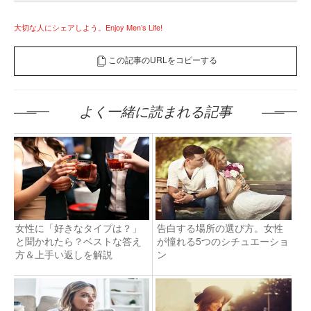
大切な人にシェアしよう。Enjoy Men’s Life!
この記事のURLをコピーする
よく一緒に読まれる記事
女性に「好きなタイプは？」
告白する場所の選び方。女性
と聞かれたら？ベストな答え
が憧れる5つのシチュエーショ
方＆上手い返しを解説
ン