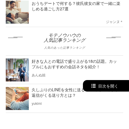
おうちデートで何する？彼氏彼女の家で一緒に楽
しめる過ごし方27選
ジャンヌ＊
モテノウハウの
人気記事ランキング
人気のあった記事ランキング
好きな人との電話で盛り上がる18の話題。カッ
プルにもおすすめの会話ネタを紹介！
あんぬ姐
目次を開く
久しぶりのLINEを女性に送る9つのテクニック。
返信がくる送り方とは？
yukimi
会話のネタ一覧を大公開！話す話題がない時に使
える盛り上がる話のテーマとは？