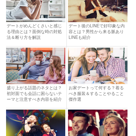
デートがめんどくさいと感じ
デート後のLINEで好印象な内
る理由とは？面倒な時の対処
容とは？男性から来る脈あり
法＆断り方を解説
LINEも紹介
盛り上がる話題のネタとは？
お家デートって何する？着る
初対面でも会話に困らないテ
べき服装＆することやること
ーマと注意すべき内容を紹介
傑作選