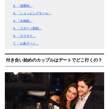
2. 「遊園地」
3. 「ショッピングモール」
4. 「水族館」
5. 「スポーツ観戦」
6. 「カラオケ」
7. 「お家デート」
付き合い始めのカップルはデートでどこ行くの？