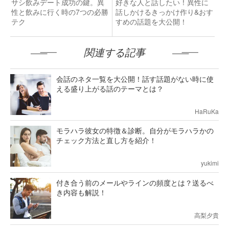
サシ飲みデート成功の鍵。異
好きな人と話したい！異性に
性と飲みに行く時の7つの必勝
話しかけるきっかけ作り&おす
テク
すめの話題を大公開！
関連する記事
会話のネタ一覧を大公開！話す話題がない時に使
える盛り上がる話のテーマとは？
HaRuKa
モラハラ彼女の特徴＆診断。自分がモラハラかの
チェック方法と直し方を紹介！
yukimi
付き合う前のメールやラインの頻度とは？送るべ
き内容も解説！
高梨夕貴