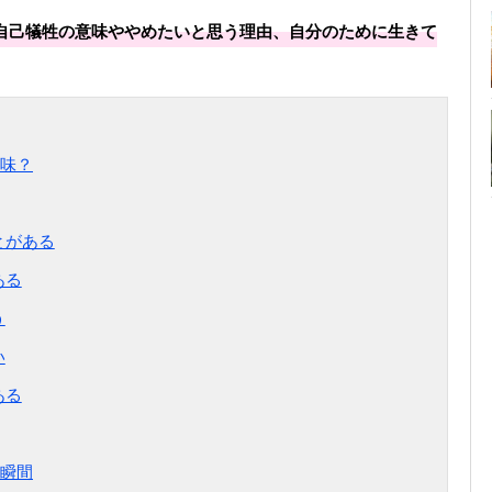
自己犠牲の意味ややめたいと思う理由、自分のために生きて
味？
とがある
ある
う
い
ある
瞬間