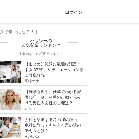
ログイン
きて幸せになろう！
ハウツーの
人気記事ランキング
人気のあった記事ランキング
【まとめ】雑談に最適な話題＆
ネタ“37選”。シチュエーション別
に徹底解説
高峰ナナ
【行動心理学】仕草でわかる深
層心理一覧。相手の行動で見抜
ける男性＆女性の心理は？
yukimi
会社を早退する時の15の理由。
絶対に許してもらえる言い訳の
伝え方とは？
HaRuKa