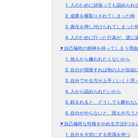
1. 人のために頑張っても認められ
2. 成果を横取りされてしまった時
3. 責任を押し付けられてしまった
4. 人のために行った行為が、逆に
▼自己犠牲の精神を持ってしまう理由
1. 他人から嫌われたくないから
2. 自分が我慢すれば他の人が自由
3. 自分でやる方が上手くいくと思
4. 人から認められたいから
5. 頼まれると、どうしても断れな
6. 自分がやらないと、誰もやろう
▼自己犠牲な性格をやめる方法5つを
1. 自分を大切にする意識を持つ