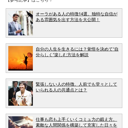
オーラがある人の特徴14選。独特な自信が
ある雰囲気を出す方法を大公開！
自分の人生を生きるには？覚悟を決めて“自
分らしく”楽しむ方法を解説
緊張しない人の特徴。人前でも堂々として
いられる人の共通点とは？
仕事も恋も上手くいくコミュ力の鍛え方。
素敵な人間関係を構築して充実した日々を