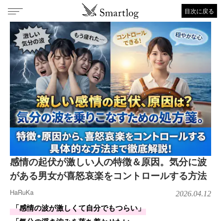
目次に戻る
感情の起伏が激しい人の特徴＆原因。気分に波
がある男女が喜怒哀楽をコントロールする方法
HaRuKa
2026.04.12
「感情の波が激しくて自分でもつらい」