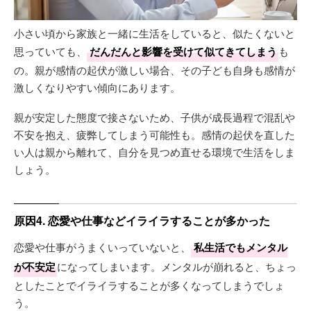
小さい頃から家族と一緒に生活をしていると、似たくないと
思っていても、
だんだんと影響を受けて似てきてしまう
も
の。親が感情の起伏が激しい場合、その子ども自身も感情が
激しくなりやすい傾向にあります。
親が安定した態度で接さないため、子供が成長過程で混乱や
不安を抱え、疲弊してしまう可能性も。感情の起伏を直した
い人は親から離れて、自分を見つめ直せる環境で生活をしま
しょう。
原因4. 恋愛や仕事などイライラすることが多かった
恋愛や仕事がうまくいっていないと、
私生活でもメンタル
が不安定
になってしまいます。メンタルが崩れると、ちょっ
としたことでイライラすることが多くなってしまうでしょ
う。