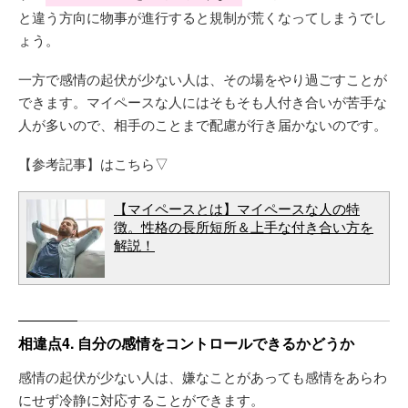
と違う方向に物事が進行すると規制が荒くなってしまうでし
ょう。
一方で感情の起伏が少ない人は、その場をやり過ごすことが
できます。マイペースな人にはそもそも人付き合いが苦手な
人が多いので、相手のことまで配慮が行き届かないのです。
【参考記事】はこちら▽
【マイペースとは】マイペースな人の特
徴。性格の長所短所＆上手な付き合い方を
解説！
相違点4. 自分の感情をコントロールできるかどうか
感情の起伏が少ない人は、嫌なことがあっても感情をあらわ
にせず冷静に対応することができます。