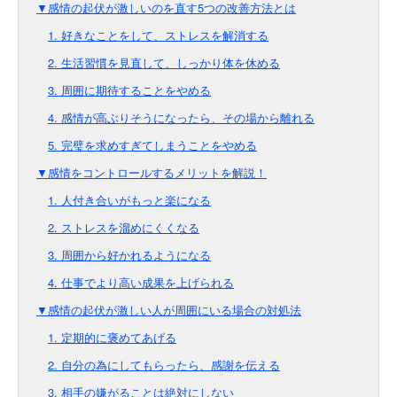
▼感情の起伏が激しいのを直す5つの改善方法とは
1. 好きなことをして、ストレスを解消する
2. 生活習慣を見直して、しっかり体を休める
3. 周囲に期待することをやめる
4. 感情が高ぶりそうになったら、その場から離れる
5. 完璧を求めすぎてしまうことをやめる
▼感情をコントロールするメリットを解説！
1. 人付き合いがもっと楽になる
2. ストレスを溜めにくくなる
3. 周囲から好かれるようになる
4. 仕事でより高い成果を上げられる
▼感情の起伏が激しい人が周囲にいる場合の対処法
1. 定期的に褒めてあげる
2. 自分の為にしてもらったら、感謝を伝える
3. 相手の嫌がることは絶対にしない