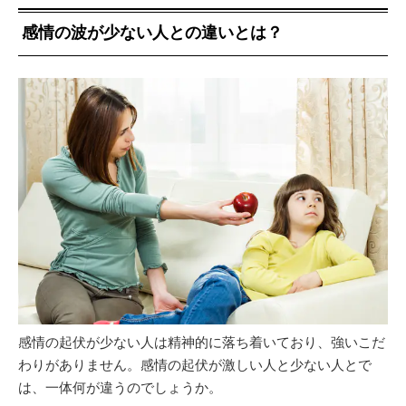
感情の波が少ない人との違いとは？
感情の起伏が少ない人は精神的に落ち着いており、強いこだ
わりがありません。感情の起伏が激しい人と少ない人とで
は、一体何が違うのでしょうか。