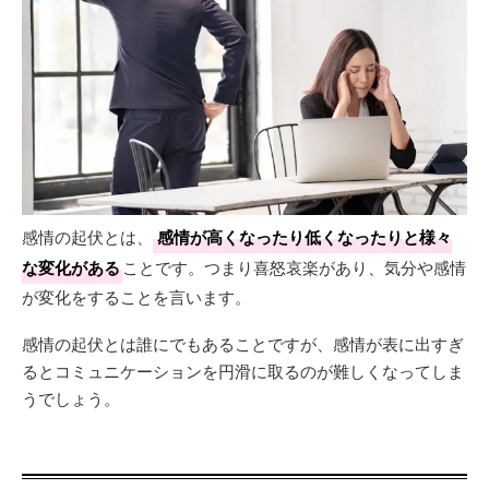
感情の起伏とは、
感情が高くなったり低くなったりと様々
な変化がある
ことです。つまり喜怒哀楽があり、気分や感情
が変化をすることを言います。
感情の起伏とは誰にでもあることですが、感情が表に出すぎ
るとコミュニケーションを円滑に取るのが難しくなってしま
うでしょう。