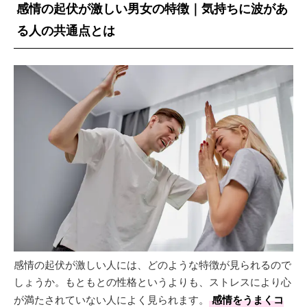
感情の起伏が激しい男女の特徴｜気持ちに波があ
る人の共通点とは
感情の起伏が激しい人には、どのような特徴が見られるので
しょうか。もともとの性格というよりも、ストレスにより心
が満たされていない人によく見られます。
感情をうまくコ