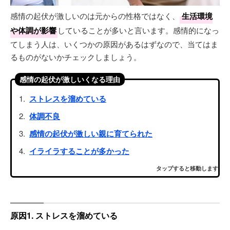
感情の起伏が激しいのは元からの性格ではなく、
生活環境
や体調が影響
していることが多いと言います。感情的になっ
てしまう人は、いくつかの原因があるはずなので、当てはま
るものがないかチェックしましょう。
感情の起伏が激しいくなる理由
ストレスを溜めている
体調不良
感情の起伏が激しい親に育てられた
イライラすることが多かった
タップすると移動します
原因1. ストレスを溜めている