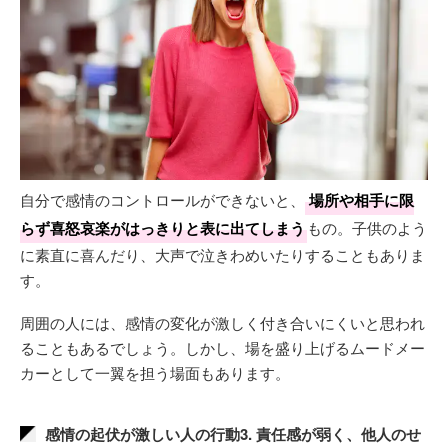
自分で感情のコントロールができないと、
場所や相手に限
らず喜怒哀楽がはっきりと表に出てしまう
もの。子供のよう
に素直に喜んだり、大声で泣きわめいたりすることもありま
す。
周囲の人には、感情の変化が激しく付き合いにくいと思われ
ることもあるでしょう。しかし、場を盛り上げるムードメー
カーとして一翼を担う場面もあります。
感情の起伏が激しい人の行動3. 責任感が弱く、他人のせ