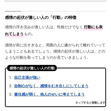
感情の起伏が激しい人の「行動」の特徴
感情の浮き沈みが激しい人は、性格だけでなく
行動にも表
れてしまう
もの。
感情が前に出すぎると、周囲の人に嫌がられて離れていって
しまうこともあるでしょう。感情の起伏が激しい人は、どの
ような行動を取ってしまうのか見ていきましょう。
感情の起伏が激しい人の行動
自己主張が強い
自制心がなく、感情をむき出しにしてしまう
責任感が弱く、他人のせいに考えてしまう
タップすると移動します