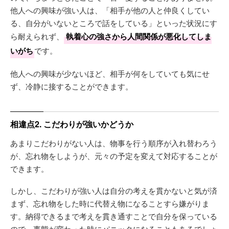
他人への興味が強い人は、「相手が他の人と仲良くしてい
る、自分がいないところで話をしている」といった状況にす
ら耐えられず、
執着心の強さから人間関係が悪化してしま
いがち
です。
他人への興味が少ないほど、相手が何をしていても気にせ
ず、冷静に接することができます。
相違点2. こだわりが強いかどうか
あまりこだわりがない人は、物事を行う順序が入れ替わろう
が、忘れ物をしようが、元々の予定を変えて対応することが
できます。
しかし、こだわりが強い人は自分の考えを貫かないと気が済
まず、忘れ物をした時に代替え物になることすら嫌がりま
す。納得できるまで考えを貫き通すことで自分を保っている
ので、事態が変わった時にパニックになることもあるでしょ