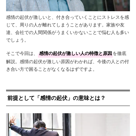
感情の起伏が激しいと、付き合っていくことにストレスを感
じて、周りの人が離れてしまうことがあります。家族や友
達、会社での人間関係がうまくいかないことで悩む人も多い
でしょう。
そこで今回は、
感情の起伏が激しい人の特徴と原因
を徹底
解説。感情の起伏が激しい原因がわかれば、今後の人との付
き合い方で困ることがなくなるはずですよ。
前提として「感情の起伏」の意味とは？