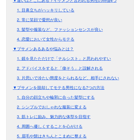
▼違いはどこにある？イケメンと言われる男性の特徴4つ
1. 目鼻立ちがハッキリしている
2. 常に笑顔で愛想が良い
3. 髪型や服装など、ファッションセンスが良い
4. 恋愛において女性からモテる
▼ブサメンあるあるや悩みとは？
1. 鏡を見たただけで「ナルシスト」と思われやすい
2. アドバイスをすると「偉そう」と誤解される
3. 片思いで冷たい態度をとられるなど、相手にされない
▼ブサメンを脱却してモテる男性になる7つの方法
1. 自分の顔立ちや輪郭に合った髪型にする
2. シンプルでおしゃれな服装に変える
3. 筋トレに励み、魅力的な体型を目指す
4. 周囲へ優しくすることを心がける
5. 眉毛や髭はきちんとこまめに整える