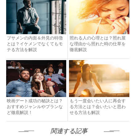
ブサメンの内面＆外見の特徴
照れる人の心理とは？照れ屋
とは？イケメンでなくてもモ
な理由から照れた時の仕草を
テる方法を解説
徹底解説
映画デート成功の秘訣とは？
もう一度会いたい人に再会す
おすすめジャンルやプランな
る方法とは？会いたいと思わ
ど徹底解説！
せる方法も解説
関連する記事