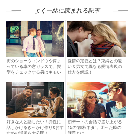
よく一緒に読まれる記事
街のショーウィンドウや停ま
愛情の定義とは？束縛との違
っている車の窓ガラスで、髪
い＆男女で異なる愛情表現の
型をチェックする男はキモい
仕方を解説！
好きな人と話したい！異性に
初デートの会話で盛り上がる
話しかけるきっかけ作り&おす
15の“鉄板ネタ”。困った時の
すめの話題を大公開！
話題とは