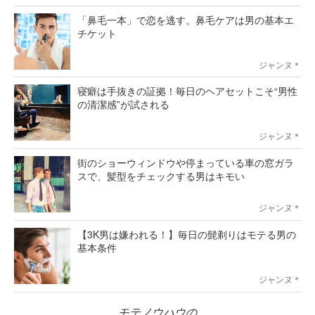
「鼻毛一本」で恋を逃す。鼻毛ケアは男の基本エ
チケット
ジャンヌ＊
寝癖は手抜きの証拠！毎日のヘアセットこそ“男性
の清潔感”が試される
ジャンヌ＊
街のショーウィンドウや停まっている車の窓ガラ
スで、髪型をチェックする男はキモい
ジャンヌ＊
【3K男は嫌われる！】毎日の髭剃りはモテる男の
基本条件
ジャンヌ＊
モテノウハウの