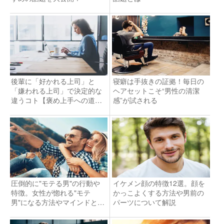
後輩に「好かれる上司」と
寝癖は手抜きの証拠！毎日の
「嫌われる上司」で決定的な
ヘアセットこそ“男性の清潔
違うコト【褒め上手への道
感”が試される
#3】
圧倒的に"モテる男"の行動や
イケメン顔の特徴12選。顔を
特徴。女性が惚れる"モテ
かっこよくする方法や男前の
男"になる方法やマインドと
パーツについて解説
は？