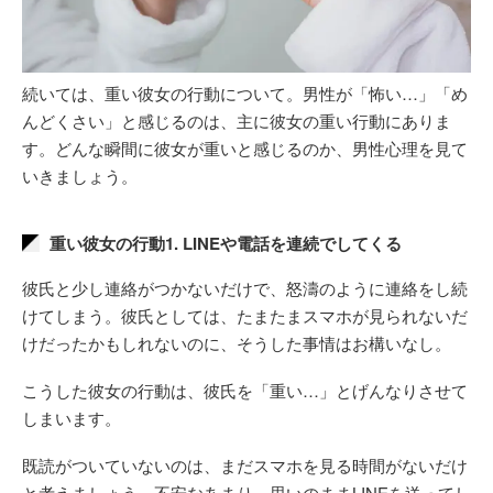
続いては、重い彼女の行動について。男性が「怖い…」「め
んどくさい」と感じるのは、主に彼女の重い行動にありま
す。どんな瞬間に彼女が重いと感じるのか、男性心理を見て
いきましょう。
重い彼女の行動1. LINEや電話を連続でしてくる
彼氏と少し連絡がつかないだけで、怒濤のように連絡をし続
けてしまう。彼氏としては、たまたまスマホが見られないだ
けだったかもしれないのに、そうした事情はお構いなし。
こうした彼女の行動は、彼氏を「重い…」とげんなりさせて
しまいます。
既読がついていないのは、まだスマホを見る時間がないだけ
と考えましょう。不安なあまり、思いのままLINEを送ってし