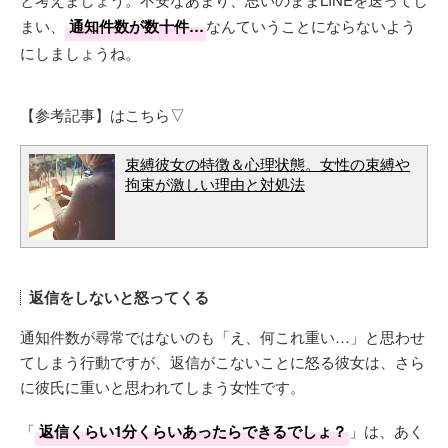
まい、
通知件数が数十件…
なんていうことにならないよう
にしましょうね。
【参考記事】はこちら▽
束縛彼女の特徴＆心理状態。女性の束縛や
拘束が激しい理由と対処法
返信をしないと怒ってくる
通知件数が尋常ではないのも「え、何これ重い…」と思わせ
てしまう行動ですが、返信がこないことに怒る彼女は、さら
に彼氏に重いと思われてしまう女性です。
「
返信くらい1分くらいあったらできるでしょ？
」は、あく