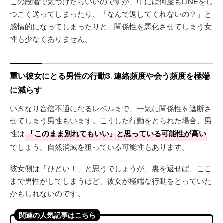
この段階で気づけたらいいのですが、中には何度もLINEをし
つこく送ってしまったり、「なんで返してくれないの？」と
感情的になってしまったりと、関係性を悪化させてしまう女
性も少なくありません。
重い彼女にとる男性の行動3. 連絡頻度や会う頻度を極端
に減らす
いきなり音信不通になるレベルまで、一気に関係性を遮断さ
せてしまう男性もいます。こうした行動をとられた場合、男
性は
「このまま別れてもいい」と思っている可能性が高い
でしょう。自然消滅を狙っている可能性もあります。
彼女側は「ひどい！」と思うでしょうが、裏を返せば、ここ
まで男性がしてしまうほど、彼女が極端な行動をとっていた
かもしれないのです。
関連の人気記事はこちら