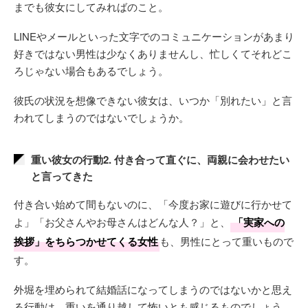
までも彼女にしてみればのこと。
LINEやメールといった文字でのコミュニケーションがあまり
好きではない男性は少なくありませんし、忙しくてそれどこ
ろじゃない場合もあるでしょう。
彼氏の状況を想像できない彼女は、いつか「別れたい」と言
われてしまうのではないでしょうか。
重い彼女の行動2. 付き合って直ぐに、両親に会わせたい
と言ってきた
付き合い始めて間もないのに、「今度お家に遊びに行かせて
よ」「お父さんやお母さんはどんな人？」と、
「実家への
挨拶」をちらつかせてくる女性
も、男性にとって重いもので
す。
外堀を埋められて結婚話になってしまうのではないかと思え
る行動は、重いを通り越して怖いとも感じるものでしょう。