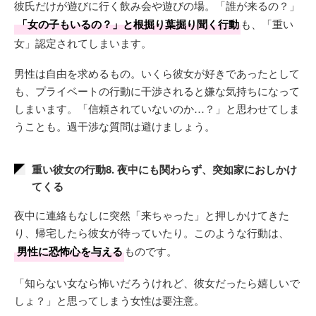
彼氏だけが遊びに行く飲み会や遊びの場。「誰が来るの？」
「女の子もいるの？」と根掘り葉掘り聞く行動
も、「重い
女」認定されてしまいます。
男性は自由を求めるもの。いくら彼女が好きであったとして
も、プライベートの行動に干渉されると嫌な気持ちになって
しまいます。「信頼されていないのか…？」と思わせてしま
うことも。過干渉な質問は避けましょう。
重い彼女の行動8. 夜中にも関わらず、突如家におしかけ
てくる
夜中に連絡もなしに突然「来ちゃった」と押しかけてきた
り、帰宅したら彼女が待っていたり。このような行動は、
男性に恐怖心を与える
ものです。
「知らない女なら怖いだろうけれど、彼女だったら嬉しいで
しょ？」と思ってしまう女性は要注意。