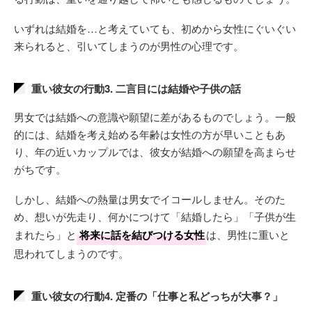
いずれは結婚を…と考えていても、初めから女性にぐいぐい
来られると、引いてしまうのが男性の心理です。
重い彼女の行動3. 二言目には結婚や子供の話
男女では結婚への意識や願望に差があるものでしょう。一般
的には、結婚を考え始める年齢は女性の方が早いこともあ
り、年の近いカップルでは、彼女が結婚への願望を高まらせ
がちです。
しかし、結婚への熱量は男女でイコールしません。そのた
め、想いが先走り、何かにつけて「結婚したら」「子供が生
まれたら」と
将来に話を結びつける女性
は、男性に重いと
思われてしまうのです。
重い彼女の行動4. 定番の「仕事と私どっちが大事？」