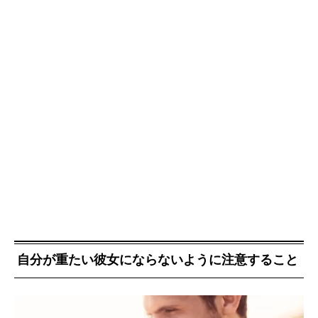
自分が重たい彼女にならないように注意すること