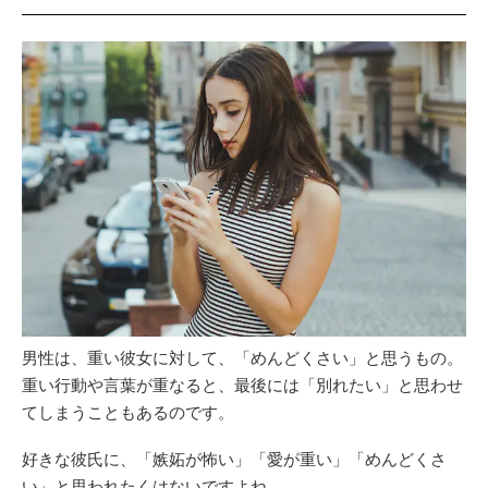
男性は、重い彼女に対して、「めんどくさい」と思うもの。
重い行動や言葉が重なると、最後には「別れたい」と思わせ
てしまうこともあるのです。
好きな彼氏に、「嫉妬が怖い」「愛が重い」「めんどくさ
い」と思われたくはないですよね。