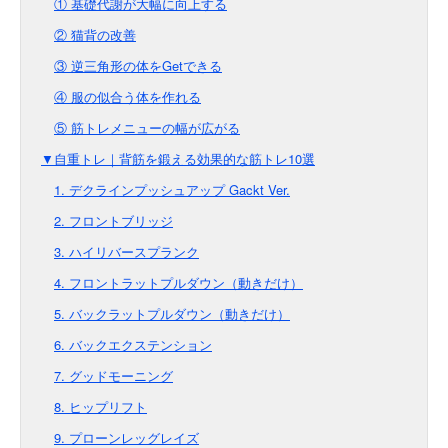
① 基礎代謝が大幅に向上する
② 猫背の改善
③ 逆三角形の体をGetできる
④ 服の似合う体を作れる
⑤ 筋トレメニューの幅が広がる
▼自重トレ｜背筋を鍛える効果的な筋トレ10選
1. デクラインプッシュアップ Gackt Ver.
2. フロントブリッジ
3. ハイリバースプランク
4. フロントラットプルダウン（動きだけ）
5. バックラットプルダウン（動きだけ）
6. バックエクステンション
7. グッドモーニング
8. ヒップリフト
9. プローンレッグレイズ