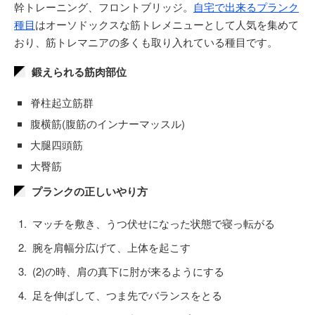
幹トレーニング、フロントブリッジ。
自宅で出来るプランク
種目
はオーソドックスな筋トレメニューとして人気を集めて
おり、筋トレマニアの多くも取り入れている種目です。
鍛えられる筋肉部位
脊柱起立筋群
腹横筋(腹筋のインナーマッスル)
大腿四頭筋
大臀筋
プランクの正しいやり方
マッチを敷き、うつ伏せになった状態で寝っ転がる
腕を肩幅分広げて、上体を起こす
(2)の時、肩の真下に肘が来るようにする
足を伸ばして、つま先でバランスをとる