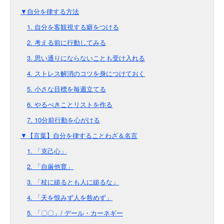
▼自分を律する方法
1. 自分を客観視する癖をつける
2. 考える前に行動してみる
3. 思い通りにならないことも受け入れる
4. ストレス解消のコツを身につけておく
5. 小さな目標を毎週立てる
6. やるべきことリストを作る
7. 10分前行動を心がける
▼【言葉】自分を律することわざ＆名言
1. 「克己心」
2. 「自厳他寛」
3. 「杖に縋るとも人に縋るな」
4. 「天を恨みず人を咎めず」
5. 「〇〇」/ デール・カーネギー