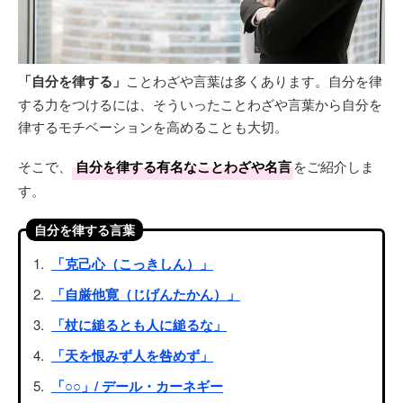
「自分を律する」
ことわざや言葉は多くあります。自分を律
する力をつけるには、そういったことわざや言葉から自分を
律するモチベーションを高めることも大切。
そこで、
自分を律する有名なことわざや名言
をご紹介しま
す。
自分を律する言葉
「克己心（こっきしん）」
「自厳他寛（じげんたかん）」
「杖に縋るとも人に縋るな」
「天を恨みず人を咎めず」
「○○」/ デール・カーネギー