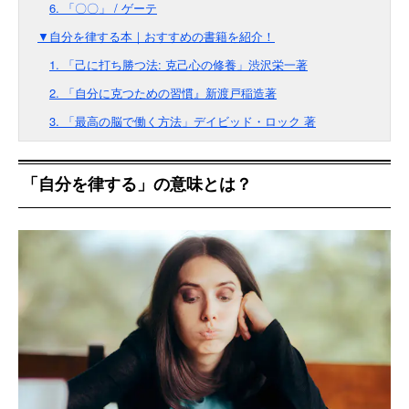
6. 「〇〇」 / ゲーテ
▼自分を律する本｜おすすめの書籍を紹介！
1. 「己に打ち勝つ法: 克己心の修養」渋沢栄一著
2. 「自分に克つための習慣』新渡戸稲造著
3. 「最高の脳で働く方法」デイビッド・ロック 著
「自分を律する」の意味とは？