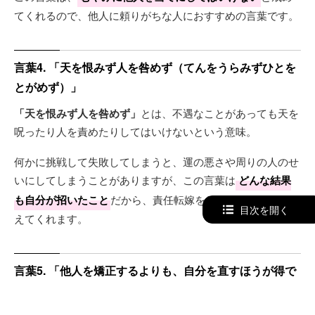
てくれるので、他人に頼りがちな人におすすめの言葉です。
言葉4. 「天を恨みず人を咎めず（てんをうらみずひとを
とがめず）」
「天を恨みず人を咎めず」
とは、不遇なことがあっても天を
呪ったり人を責めたりしてはいけないという意味。
何かに挑戦して失敗してしまうと、運の悪さや周りの人のせ
いにしてしまうことがありますが、この言葉は
どんな結果
も自分が招いたこと
だから、責任転嫁をしてはいけないと教
目次を開く
えてくれます。
言葉5. 「他人を矯正するよりも、自分を直すほうが得で
あり、危険も少ない」/ デール・カーネギー