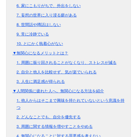
6. 家にこもりがちで、外出をしない
7. 妄想の世界に入り浸る癖がある
8. 世間話や噂話はしない
9. 常に冷静でいる
10. とにかく執着心がない
▼無関心になるメリットとは？
1. 周囲に振り回されることがなくなり、ストレスが減る
2. 自分と他人を比較せず、気が楽でいられる
3. 人生に満足感が得られる
▼人間関係に疲れた人へ。無関心になる方法を紹介
1. 他人からはそこまで興味を持たれていないという意識を持
つ
2. どんなことでも、自分を優先する
3. 周囲に関する情報を増やすことをやめる
4. 無関心になることに対する罪悪感を考えない