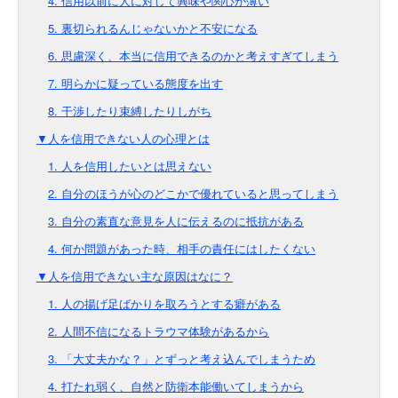
4. 信用以前に人に対して興味や関心が薄い
5. 裏切られるんじゃないかと不安になる
6. 思慮深く、本当に信用できるのかと考えすぎてしまう
7. 明らかに疑っている態度を出す
8. 干渉したり束縛したりしがち
▼人を信用できない人の心理とは
1. 人を信用したいとは思えない
2. 自分のほうが心のどこかで優れていると思ってしまう
3. 自分の素直な意見を人に伝えるのに抵抗がある
4. 何か問題があった時、相手の責任にはしたくない
▼人を信用できない主な原因はなに？
1. 人の揚げ足ばかりを取ろうとする癖がある
2. 人間不信になるトラウマ体験があるから
3. 「大丈夫かな？」とずっと考え込んでしまうため
4. 打たれ弱く、自然と防衛本能働いてしまうから