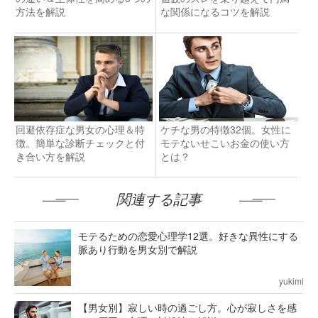
方法を解説
な関係になるコツを解説
回避依存症な男女の心理＆特
ケチな男の特徴32個。女性に
徴。簡単な診断チェックと付
モテないせこいお金の使い方
き合い方を解説
とは？
関連する記事
モテるための恋愛心理学12選。好きな異性にする
脈あり行動を男女別で解説
yukimi
【男女別】寂しい時の過ごし方。心が寂しさを感