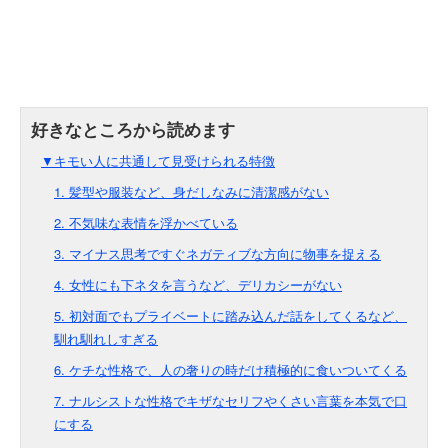
▼キモい人に共通して見受けられる特徴
1. 髪型や服装など、身だしなみに清潔感がない
2. 不気味な表情を浮かべている
3. マイナス思考ですぐネガティブな方向に物事を捉える
4. 女性にも下ネタを言うなど、デリカシーがない
5. 初対面でもプライベートに踏み込んだ話をしてくるなど、
馴れ馴れしすぎる
6. ケチな性格で、人の奢りの時だけ積極的に食いついてくる
7. ナルシストな性格でキザなセリフやくさい言葉を本気で口
にする