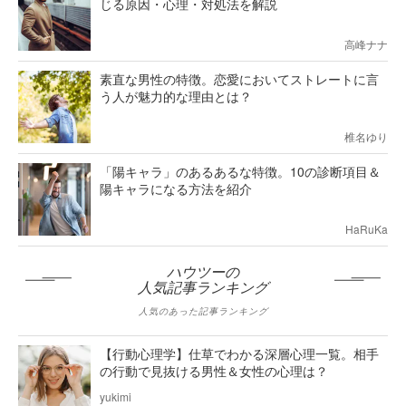
じる原因・心理・対処法を解説
高峰ナナ
素直な男性の特徴。恋愛においてストレートに言
う人が魅力的な理由とは？
椎名ゆり
「陽キャラ」のあるあるな特徴。10の診断項目＆
陽キャラになる方法を紹介
HaRuKa
ハウツーの
人気記事ランキング
人気のあった記事ランキング
【行動心理学】仕草でわかる深層心理一覧。相手
の行動で見抜ける男性＆女性の心理は？
yukimi