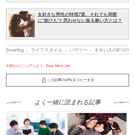
女好きな男性の特徴7選。それでも周囲
に“遊び人”と思わせない振る舞い方とは？
Smartlog
ライフスタイル
ハウツー
キモい人の8つの特
大切な人にシェアしよう。Enjoy Men’s Life!
この記事のURLをコピーする
よく一緒に読まれる記事