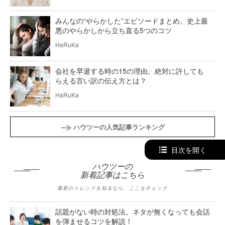
みんなの“やらかした”エピソードまとめ。史上最
悪のやらかしから立ち直る5つのコツ
HaRuKa
会社を早退する時の15の理由。絶対に許しても
らえる言い訳の伝え方とは？
HaRuKa
ハウツーの人気記事ランキング
目次を開く
ハウツーの
新着記事はこちら
最新のトレンドを知るなら、ここをチェック
話題がない時の対処法。ネタが無くなっても会話
を弾ませるコツを解説！