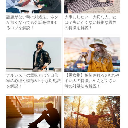
話題がない時の対処法。ネタ
大事にしたい「大切な人」と
が無くなっても会話を弾ませ
は？失いたくない特別な異性
るコツを解説！
の特徴を解説！
ナルシストの意味とは？自信
【男女別】嫉妬される&されや
家の心理や特徴&上手な対処法
すい人の特徴。めんどくさい
を解説！
時の対処法も解説！