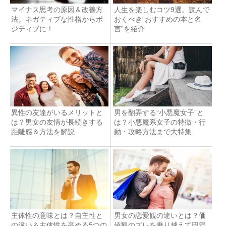
マイナス思考の原因＆改善方
人生を楽しむコツ9選。読んで
法。ネガティブな性格からポ
おくべき“おすすめの本と名
ジティブに！
言”を紹介
異性の友達がいるメリットと
男を翻弄する“小悪魔女子”と
は？男女の友情が長続きする
は？小悪魔系女子の特徴・行
距離感＆方法を解説
動・攻略方法まで大特集
主体性の意味とは？自主性と
男女の恋愛観の違いとは？価
の違い＆主体性を高める5つの
値観のズレを乗り越えて円満