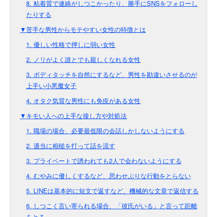
8. 粘着質で連絡がしつこかったり、勝手にSNSをフォローし
たりする
▼苦手な男性からモテやすい女性の特徴とは
1. 優しい性格で押しに弱い女性
2. ノリがよく誰とでも親しくなれる女性
3. ボディタッチを自然にするなど、男性を勘違いさせるのが
上手い小悪魔女子
4. オタク気質な男性にも免疫がある女性
▼キモい人への上手な接し方や対処法
1. 職場の場合、必要最低限の会話しかしないようにする
2. 適当に相槌を打って話を流す
3. プライベートで誘われても2人で会わないようにする
4. むやみに優しくするなど、思わせぶりな行動をとらない
5. LINEは基本的に短文で返すなど、機械的な文章で返信する
6. しつこく言い寄られる場合、「彼氏がいる」と言って距離
をとる