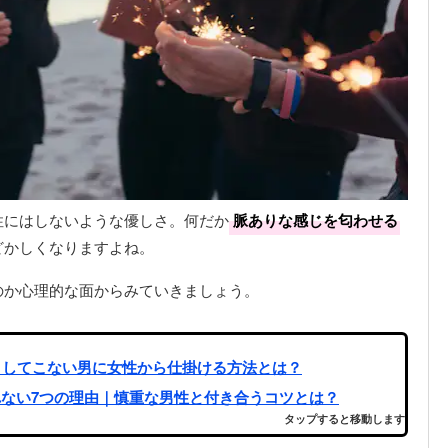
性にはしないような優しさ。何だか
脈ありな感じを匂わせる
どかしくなりますよね。
のか心理的な面からみていきましょう。
白してこない男に女性から仕掛ける方法とは？
ない7つの理由｜慎重な男性と付き合うコツとは？
タップすると移動します