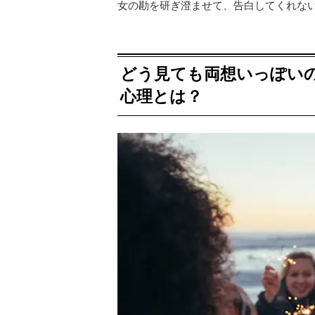
女の勘を研ぎ澄ませて、告白してくれな
どう見ても両想いっぽい
心理とは？