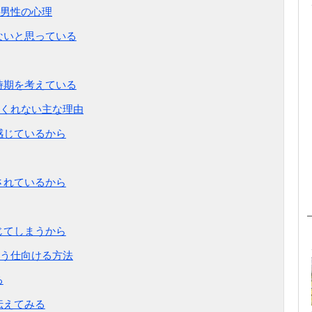
男性の心理
ないと思っている
時期を考えている
くれない主な理由
感じているから
されているから
じてしまうから
う仕向ける方法
る
伝えてみる