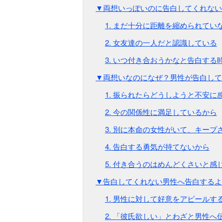
▼両想いっぽいのに告白してくれない
1. まだ十分に距離を縮められてい
2. 女友達の一人だと認識している
3. いつ付き合おうかなと告白する
▼両想いなのになぜ？男性が告白して
1. 振られたらどうしようと不安に
2. 今の関係性に満足しているから
3. 別に本命の女性がいて、キープ
4. 告白する勇気が持てないから
5. 付き合うのはめんどくさいと感
▼告白してくれない男性へ告白するよ
1. 男性に対して好意をアピールす
2. 「彼氏欲しい」とわざと男性へ