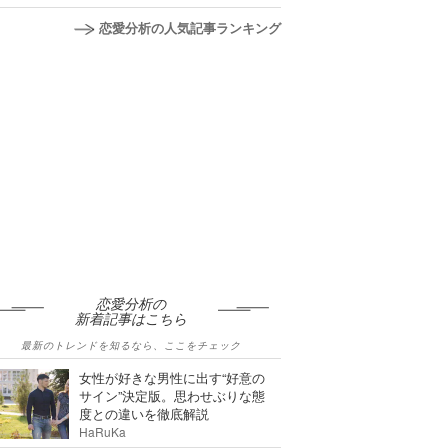
恋愛分析の人気記事ランキング
恋愛分析の
新着記事はこちら
最新のトレンドを知るなら、ここをチェック
女性が好きな男性に出す“好意の
サイン”決定版。思わせぶりな態
度との違いを徹底解説
HaRuKa