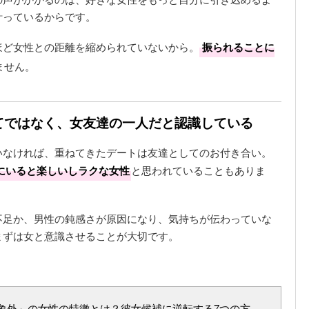
計っているからです。
ほど女性との距離を縮められていないから。
振られることに
ません。
してではなく、女友達の一人だと認識している
いなければ、重ねてきたデートは友達としてのお付き合い。
にいると楽しいしラクな女性
と思われていることもありま
不足か、男性の鈍感さが原因になり、気持ちが伝わっていな
まずは女と意識させることが大切です。
象外」の女性の特徴とは？彼女候補に逆転する7つの方