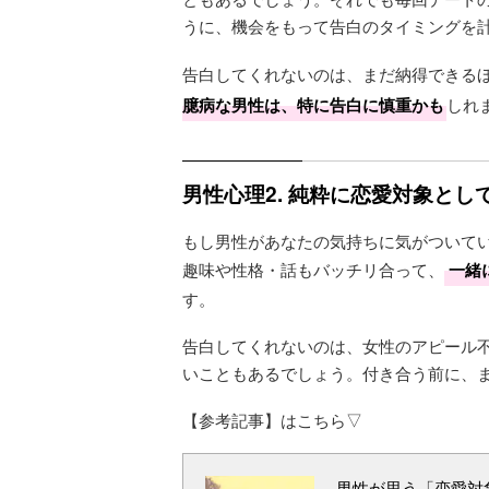
うに、機会をもって告白のタイミングを
告白してくれないのは、まだ納得できる
臆病な男性は、特に告白に慎重かも
しれ
男性心理2. 純粋に恋愛対象と
もし男性があなたの気持ちに気がついて
趣味や性格・話もバッチリ合って、
一緒
す。
告白してくれないのは、女性のアピール
いこともあるでしょう。付き合う前に、
【参考記事】はこちら▽
男性が思う「恋愛対