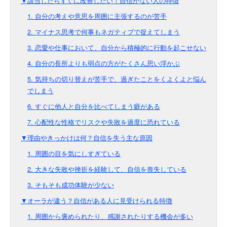
▼該当したらすぐに改善したい！自信がない人の特徴
1. 自分の考えや意思を周囲に主張するのが苦手
2. マイナス思考で何事もネガティブで捉えてしまう
3. 恋愛や仕事において、自分から積極的に行動を起こせない
4. 自分の長所よりも弱点の方がたくさん思い浮かぶ
5. 気持ちの切り替えが苦手で、過ぎたことをくよくよと悩ん
でしまう
6. すぐに他人と自分を比べてしまう癖がある
7. 心配性な性格でリスクや失敗を過度に恐れている
▼理由やきっかけは何？自信を失う主な原因
1. 周囲の目を気にしすぎている
2. 大きな失敗や挫折を経験して、自信を喪失している
3. そもそも成功体験が少ない
▼オーラが違う？自信がある人に見受けられる特徴
1. 周囲から褒められたり、感謝されたりする機会が多い