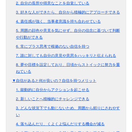
2. 自分の長所や得意なことを自覚している
3. 好きな人ができたら、自分から積極的にアプローチできる
4. 責任感が強く、当事者意識を持ち合わせている
5. 周囲の顔色や意見を気にせず、自分の信念に基づいて判断
や行動ができる
6. 常にプラス思考で根拠のない自信を持つ
7. 誰に対しても自分の意見や意思をハッキリと伝えられる
8. 夢や目標を設定しており、日頃からストイックに努力を重
ねている
▼自信があると何が良いの？自信を持つメリット
1. 能動的に自分からアクションを起こせる
2. 新しいことへ積極的にチャレンジできる
3. どんな状況下でも動じないため、周囲から頼りにされやす
い
4. 落ち込んだり、くよくよ悩んだりする機会が減る