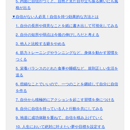
5. 内面に自信がつくと、自然と見た目や立ち振る舞いにも風
格が出る
▼自信がない人必見！自信を持つ効果的な方法とは
1. 自分の長所や得意なことを紙に書き出して可視化してみる
2. 自分の短所や弱点は今後の伸びしろだと考える
3. 他人と比較する癖をやめる
4. 筋力トレーニングやランニングなど、身体を動かす習慣を
つくる
5. 栄養バランスのとれた食事や睡眠など、規則正しい生活を
送る
6. 些細なことでいいので、一つのことを継続して自分に自信
を作る
7. 自分から積極的にアクションを起こす習慣を身につける
8. 自分に自信を持っている人と行動を共にしてみる
9. 地道に成功体験を重ねて、自信を積み上げていく
10. 人生において絶対に叶えたい夢や目標を設定する