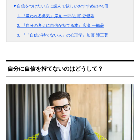
▼自信をつけたい方に読んで欲しいおすすめの本3冊
1. 『嫌われる勇気』岸見 一郎/古賀 史健著
2. 『自分の考えに自信が持てる本』広瀬 一郎著
3. 『「自信が持てない人」の心理学』加藤 諦三著
自分に自信を持てないのはどうして？