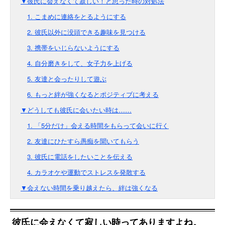
▼彼氏に会えなくて寂しい！と思った時の対処法
1. こまめに連絡をとるようにする
2. 彼氏以外に没頭できる趣味を見つける
3. 携帯をいじらないようにする
4. 自分磨きをして、女子力を上げる
5. 友達と会ったりして遊ぶ
6. もっと絆が強くなるとポジティブに考える
▼どうしても彼氏に会いたい時は……
1. 「5分だけ」会える時間をもらって会いに行く
2. 友達にひたすら愚痴を聞いてもらう
3. 彼氏に電話をしたいことを伝える
4. カラオケや運動でストレスを発散する
▼会えない時間を乗り越えたら、絆は強くなる
彼氏に会えなくて寂しい時ってありますよね。