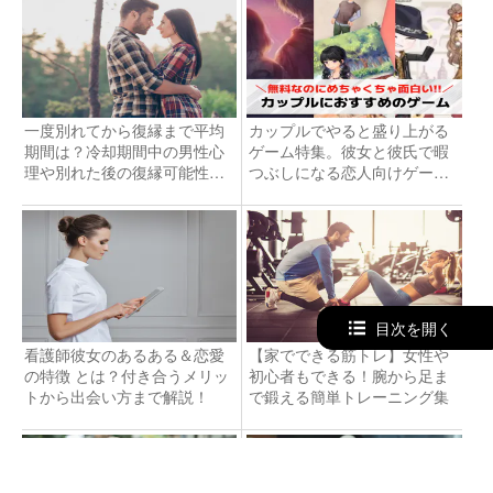
一度別れてから復縁まで平均
カップルでやると盛り上がる
期間は？冷却期間中の男性心
ゲーム特集。彼女と彼氏で暇
理や別れた後の復縁可能性
つぶしになる恋人向けゲーム
は？
とは？
目次を開く
看護師彼女のあるある＆恋愛
【家でできる筋トレ】女性や
の特徴 とは？付き合うメリッ
初心者もできる！腕から足ま
トから出会い方まで解説！
で鍛える簡単トレーニング集