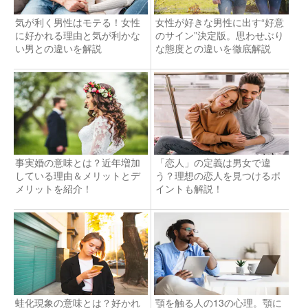
気が利く男性はモテる！女性
女性が好きな男性に出す“好意
に好かれる理由と気が利かな
のサイン”決定版。思わせぶり
い男との違いを解説
な態度との違いを徹底解説
事実婚の意味とは？近年増加
「恋人」の定義は男女で違
している理由＆メリットとデ
う？理想の恋人を見つけるポ
メリットを紹介！
イントも解説！
蛙化現象の意味とは？好かれ
顎を触る人の13の心理。顎に