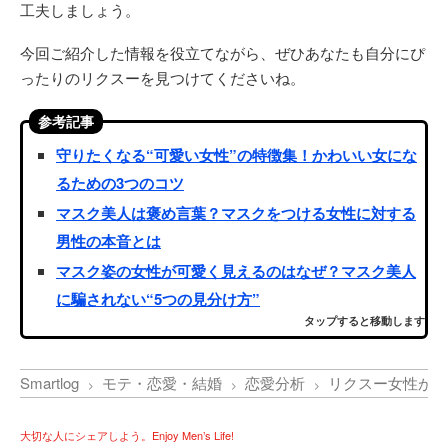
工夫しましょう。
今回ご紹介した情報を役立てながら、ぜひあなたも自分にぴ
ったりのリクスーを見つけてくださいね。
参考記事
守りたくなる“可愛い女性”の特徴集！かわいい女にな
るための3つのコツ
マスク美人は褒め言葉？マスクをつける女性に対する
男性の本音とは
マスク姿の女性が可愛く見えるのはなぜ？マスク美人
に騙されない“5つの見分け方”
タップすると移動します
Smartlog
モテ・恋愛・結婚
恋愛分析
リクスー女性が男
大切な人にシェアしよう。Enjoy Men’s Life!