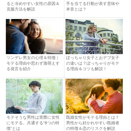
ると冷めやすい女性の原因＆
手を当てる行動が表す意味や
克服方法を解説
本音とは？
ツンデレ男女の心理＆特徴｜
ぽっちゃり女子とおデブ女子
モテる理由や思わず激萌えす
の違いは？ぽっちゃりがモテ
る発言を紹介
る理由＆コツも解説！
モテそうな男性は実際に女性
既婚女性がモテる理由とは？
にモテる。共通する“8つの特
男性から好かれやすい既婚者
徴”とは
の特徴＆恋のリスクを解説