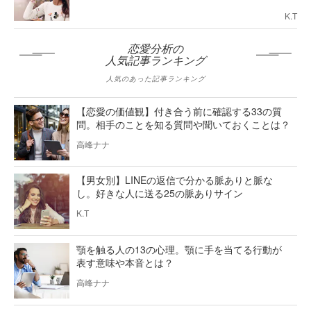
K.T
恋愛分析の
人気記事ランキング
人気のあった記事ランキング
【恋愛の価値観】付き合う前に確認する33の質
問。相手のことを知る質問や聞いておくことは？
高峰ナナ
【男女別】LINEの返信で分かる脈ありと脈な
し。好きな人に送る25の脈ありサイン
K.T
顎を触る人の13の心理。顎に手を当てる行動が
表す意味や本音とは？
高峰ナナ