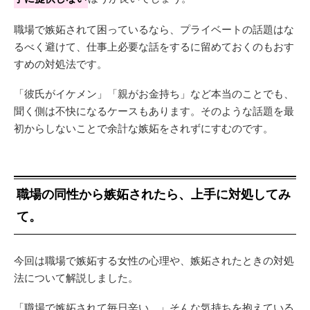
職場で嫉妬されて困っているなら、プライベートの話題はな
るべく避けて、仕事上必要な話をするに留めておくのもおす
すめの対処法です。
「彼氏がイケメン」「親がお金持ち」など本当のことでも、
聞く側は不快になるケースもあります。そのような話題を最
初からしないことで余計な嫉妬をされずにすむのです。
職場の同性から嫉妬されたら、上手に対処してみ
て。
今回は職場で嫉妬する女性の心理や、嫉妬されたときの対処
法について解説しました。
「職場で嫉妬されて毎日辛い…」そんな気持ちを抱えている