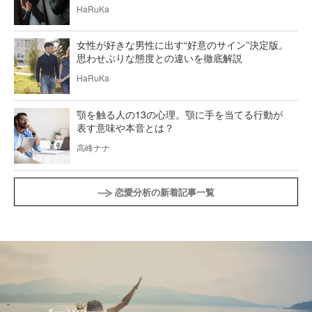
HaRuKa
女性が好きな男性に出す“好意のサイン”決定版。
思わせぶりな態度との違いを徹底解説
HaRuKa
顎を触る人の13の心理。顎に手を当てる行動が
表す意味や本音とは？
高峰ナナ
恋愛分析の新着記事一覧