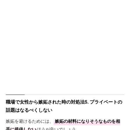
職場で女性から嫉妬された時の対処法5. プライベートの
話題はなるべくしない
嫉妬を避けるためには、
嫉妬の材料になりそうなものを相
手に提供しない
ほうが良いでしょう。