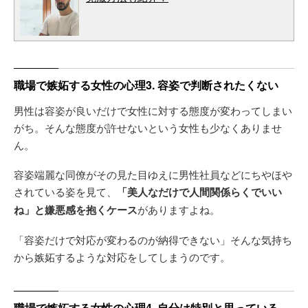
職場で嫉妬する女性の心理3. 容姿で判断されたくない
男性は容姿が良いだけで女性に対する態度が変わってしまい
がち。そんな態度が許せないという女性も少なくありませ
ん。
容姿端麗な同僚がその見た目ゆえに男性社員などにちやほや
されている姿を見て、
「美人なだけで人間関係らくでいい
ね」と嫌悪感を抱くケース
がありますよね。
「容姿だけで対応が変わるのが納得できない」そんな気持ち
から嫉妬するような対応をしてしまうのです。
職場で嫉妬する女性の心理4. 自分は特別と思っている