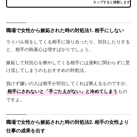
タップすると移動します
職場で女性から嫉妬された時の対処法1. 相手にしない
ライバル視をしてくる相手に張り合ったり、対抗したりする
と、相手の執着心は増すばかりでしょう。
嫉妬して対抗心を燃やしてくる相手には過剰に関わらずに受
け流してしまうのもおすすめの対処法。
負けず嫌いの人は相手が対抗してくれば燃えるものですが、
相手にされないと「手ごたえがない」と冷めてしまう
もの
ですよ。
職場で女性から嫉妬された時の対処法2. 相手の女性より
仕事の成果を出す