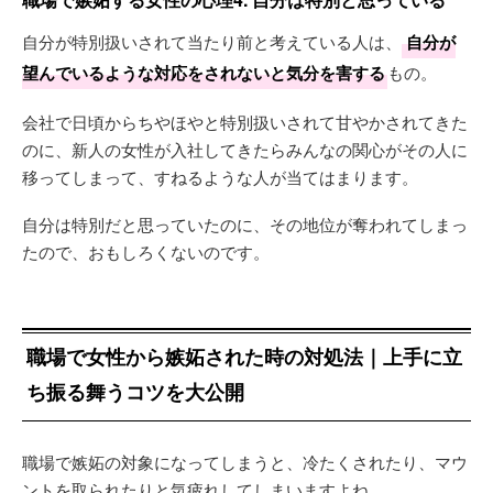
自分が特別扱いされて当たり前と考えている人は、
自分が
望んでいるような対応をされないと気分を害する
もの。
会社で日頃からちやほやと特別扱いされて甘やかされてきた
のに、新人の女性が入社してきたらみんなの関心がその人に
移ってしまって、すねるような人が当てはまります。
自分は特別だと思っていたのに、その地位が奪われてしまっ
たので、おもしろくないのです。
職場で女性から嫉妬された時の対処法｜上手に立
ち振る舞うコツを大公開
職場で嫉妬の対象になってしまうと、冷たくされたり、マウ
ントを取られたりと気疲れしてしまいますよね。