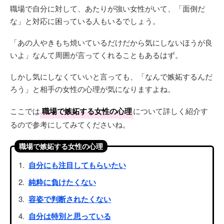
職場で自分に対して、あたりが強い女性がいて、「面倒だ
な」と対応に困っている人もいるでしょう。
「あの人やきもち焼いているだけだから気にしないほうが良
いよ」なんて周囲が言ってくれることもあるはず。
しかし気にしなくていいと言っても、「なんで嫉妬するんだ
ろう」と相手の女性の心理が気になりますよね。
ここでは
職場で嫉妬する女性の心理
について詳しく紹介す
るので参考にしてみてくださいね。
職場で嫉妬する女性の心理
自分にも注目してもらいたい
純粋に負けたくない
容姿で判断されたくない
自分は特別と思っている