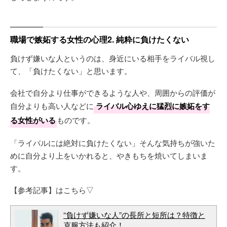
職場で嫉妬する女性の心理2. 純粋に負けたくない
負けず嫌いな人というのは、身近にいる相手をライバル視し
て、「負けたくない」と思います。
会社で自分より仕事ができるような人や、周囲からの評価が
自分よりも高い人などに
ライバル心ゆえに猛烈に嫉妬をす
る女性がいる
ものです。
「ライバルには絶対に負けたくない」そんな気持ちが強いた
めに自分より上をいかれると、やきもちを焼いてしまいま
す。
【参考記事】はこちら▽
“負けず嫌いな人”の長所と短所は？特徴と
克服方法も紹介！