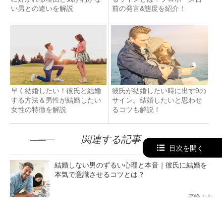
い男との違いを解説
前の発言&態度を紹介！
早く結婚したい！彼氏と結婚
彼氏が結婚したい時に出す9の
する方法＆男性が結婚したい
サイン。結婚したいと思わせ
女性の特徴を解説
るコツも解説！
関連する記事
目次を開く
結婚しない男のずるい心理と本音｜彼氏に結婚を
本気で意識させるコツとは？
高峰ナナ
彼氏が結婚を意識する“きっかけ”は？言動からサイ