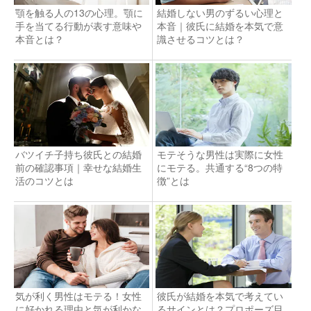
顎を触る人の13の心理。顎に
結婚しない男のずるい心理と
手を当てる行動が表す意味や
本音｜彼氏に結婚を本気で意
本音とは？
識させるコツとは？
バツイチ子持ち彼氏との結婚
モテそうな男性は実際に女性
前の確認事項｜幸せな結婚生
にモテる。共通する“8つの特
活のコツとは
徴”とは
気が利く男性はモテる！女性
彼氏が結婚を本気で考えてい
に好かれる理由と気が利かな
るサインとは？プロポーズ目