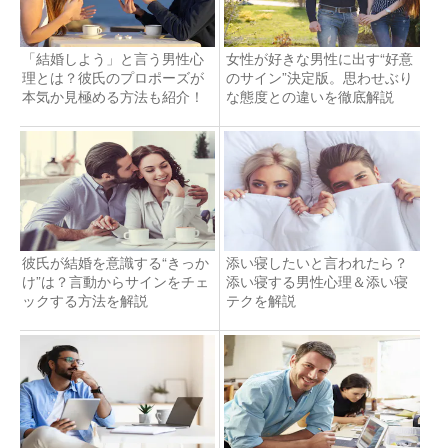
「結婚しよう」と言う男性心
女性が好きな男性に出す“好意
理とは？彼氏のプロポーズが
のサイン”決定版。思わせぶり
本気か見極める方法も紹介！
な態度との違いを徹底解説
彼氏が結婚を意識する“きっか
添い寝したいと言われたら？
け”は？言動からサインをチェ
添い寝する男性心理＆添い寝
ックする方法を解説
テクを解説