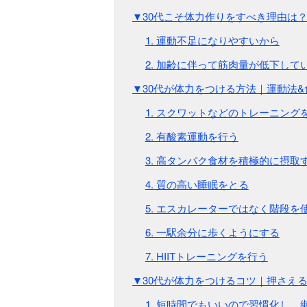
▼30代こそ体力作りをすべき理由は
1. 運動不足になりやすいから
2. 加齢に伴って筋肉量が低下して
▼30代が体力をつける方法｜運動法&
1. スクワットなどのトレーニング
2. 有酸素運動を行う
3. 高タンパク食材を積極的に摂取
4. 質の高い睡眠をとる
5. エスカレーターではなく階段を
6. 一駅余分に歩くようにする
7. HIITトレーニングを行う
▼30代が体力をつけるコツ｜押さえ
1. 短時間でもいいので習慣化し、