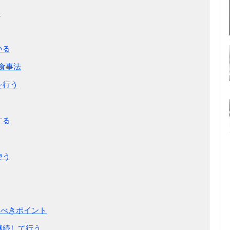
？
いる
食事法
を行う
する
使う
るべきポイント
継続して行う