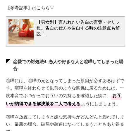
【参考記事】はこちら▽
【男女別】言われたい告白の言葉・セリフ
集。告白の仕方や告白する時の注意点も解
説！
恋愛での対処法4. 恋人や好きな人と喧嘩してしまった場
合
喧嘩には、喧嘩の元となってしまった原因が必ずあるはずで
す。喧嘩を終わらせて以前のような関係に戻るためには、一
度本音でぶつかってお互いの気持ちを確認した後に、
お互
いが納得できる解決策を二人で考える
ようにしましょう。
喧嘩を放置してしまうと嫌な気持ちがどんどんと膨れてしま
い、最悪の場合、破局や疎遠になってしまうこともあり得ま