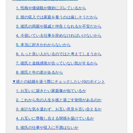
1. 性格や価値観が微妙にズレているから
2. 彼の収入では家庭を養うのは厳しそうだから
3. 彼氏の両親や親戚と仲良くなれるか不安だから
4. 今就いている仕事を辞めなければいけないから
5. 本当に好きかわからないから
6. もっと良い人がいるのではと考えてしまうから
7. 彼氏と金銭感覚が合っていない気がするから
8. 彼氏と年の差があるから
▼彼との結婚を迷う際にチェックしたい10のポイント
1. お互いに築きたい家庭像が似ているか
2. これから先の人生を彼と過ごす覚悟があるのか
3. 余計な気を遣わず、お互い意見を言い合えるか
4. お互いに尊敬し合える関係を築けているか
5. 彼氏の仕事や収入に不満はないか