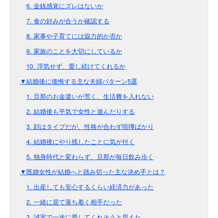
6. 金銭感覚にズレはないか
7. 食の好みが合うか確認する
8. 家事や子育てには協力的か否か
9. 家族のことを大切にしているか
10. 浮気せず、愛し続けてくれるか
▼結婚後に後悔する主な夫婦パターン5選
1. 旦那のお金遣いが荒く、生活費を入れない
2. 結婚後も平気で女性と遊んだりする
3. 顔はタイプだが、性格が合わず喧嘩ばかり
4. 結婚後にやり残したことに気が付く
5. 独身時代と変わらず、旦那が毎日飲み歩く
▼既婚女性が結婚へと踏み切った主な決め手とは？
1. 出産しても安心するくらい経済力があった
2. 一緒に居て落ち着く相手だった
3. 誠実で一途に愛してくれそうと思えた