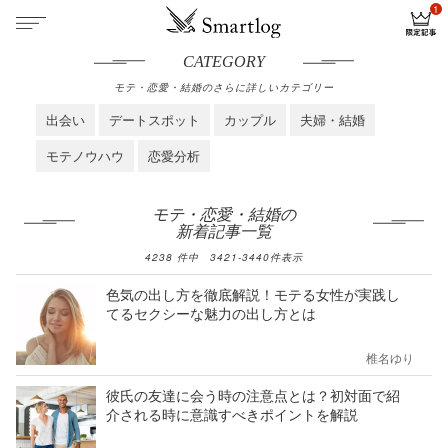
CATEGORY
モテ・恋愛・結婚のさらに詳しいカテゴリー
出会い
デートスポット
カップル
夫婦・結婚
モテノウハウ
恋愛分析
モテ・恋愛・結婚の
新着記事一覧
4238
件中
3421
-
3440
件表示
色気の出し方を徹底解説！モテる女性が実践し
てるセクシーな魅力の出し方とは
椎名ゆり
彼氏の友達に会う時の注意点とは？初対面で紹
介される時に意識すべきポイントを解説