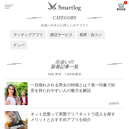
CATEGORY
出会いのさらに詳しいカテゴリー
マッチングアプリ
婚活サービス
相席・合コン
ナンパ
出会いの
新着記事一覧
328
件中
1
-
20
件表示
一目惚れされる男女の特徴とは？第一印象で好
意を持たれやすい人の魅力を解説
yukimi
ネット恋愛って実際アリ？ネットで恋人を探す
メリットとおすすめアプリを紹介