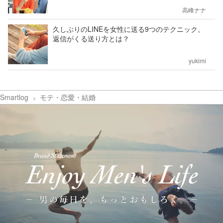
高峰ナナ
久しぶりのLINEを女性に送る9つのテクニック。
返信がくる送り方とは？
yukimi
Smartlog
モテ・恋愛・結婚