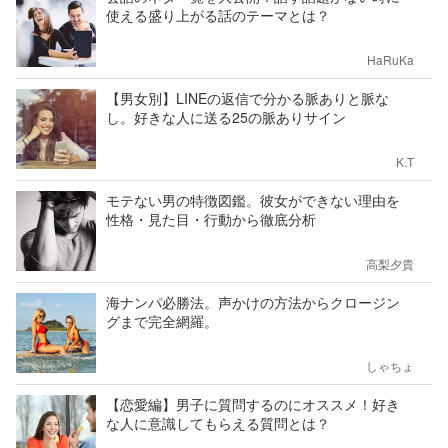
使える盛り上がる話のテーマとは？
HaRuKa
【男女別】LINEの返信で分かる脈ありと脈な
し。好きな人に送る25の脈ありサイン
K.T
モテない男の特徴図鑑。彼女ができない理由を
性格・見た目・行動から徹底分析
高梨夕貴
海ナンパ必勝法。声かけの方法からクロージン
グまで完全網羅。
しゃちょ
【恋愛編】男子に質問するのにオススメ！好き
な人に意識してもらえる質問とは？