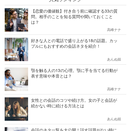
【恋愛の価値観】付き合う前に確認する33の質
問。相手のことを知る質問や聞いておくこと
は？
高峰ナナ
好きな人との電話で盛り上がる18の話題。カッ
プルにもおすすめの会話ネタを紹介！
あんぬ姐
顎を触る人の13の心理。顎に手を当てる行動が
表す意味や本音とは？
高峰ナナ
女性との会話のコツや続け方。女の子と会話が
続かない時に続ける方法とは
あんぬ姐
会話のネタ一覧を大公開！話す話題がない時に