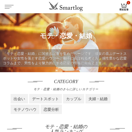
モテ・恋愛・結婚
「モテ・恋愛・結婚」に関する記事を集めたページです。彼女の喜ぶデートス
ポットや女性を落とす恋愛ハウツー、相手に喜ばれる考え方、感性豊かな恋愛
コラムまで、男性をより魅力的にする恋愛の情報に出会えます。
CATEGORY
モテ・恋愛・結婚のさらに詳しいカテゴリー
出会い
デートスポット
カップル
夫婦・結婚
モテノウハウ
恋愛分析
モテ・恋愛・結婚の
人気ランキング