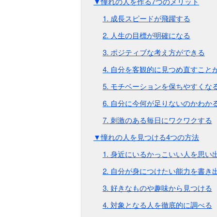
▼憧れの人を作る7つのメリット
1. 成長スピードが飛躍する
2. 人生の目標が明確になる
3. ポジティブな考え方ができる
4. 自分を客観的に見つめ直すこと
5. モチベーションを保ちやすくな
6. 自分に今何が足りないのかわか
7. 刺激のある毎日にワクワクする
▼憧れの人を見つける4つの方法
1. 身近にいるかっこいい人を思い
2. 自分が身につけたい能力を書き
3. 好きなものや趣味から見つける
4. 対象となる人を徹底的に調べる