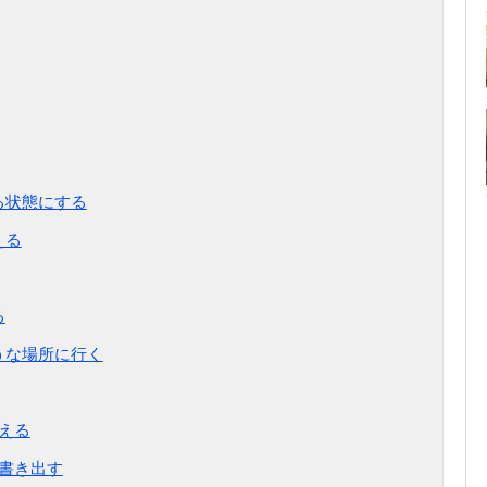
る状態にする
える
る
うな場所に行く
伝える
を書き出す