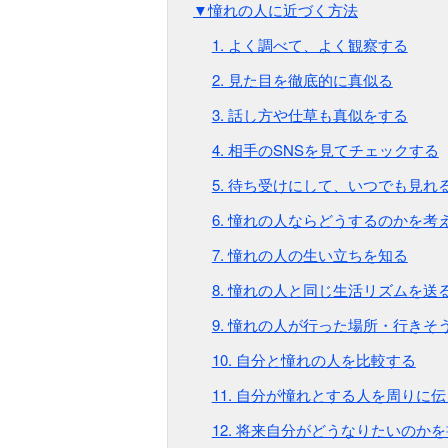
▼憧れの人に近づく方法
1. よく調べて、よく観察する
2. 見た目を徹底的に真似る
3. 話し方や仕草も真似をする
4. 相手のSNSを見てチェックする
5. 待ち受けにして、いつでも見れ
6. 憧れの人ならどうするのかを考
7. 憧れの人の生い立ちを知る
8. 憧れの人と同じ生活リズムを送
9. 憧れの人が行った場所・行きそ
10. 自分と憧れの人を比較する
11. 自分が憧れとする人を周りに
12. 将来自分がどうなりたいのか