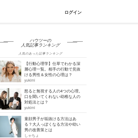
ログイン
ハウツーの
人気記事ランキング
人気のあった記事ランキング
【行動心理学】仕草でわかる深
層心理一覧。相手の行動で見抜
ける男性＆女性の心理は？
yukimi
怒ると無視する人の4つの心理。
口を聞いてくれない幼稚な人の
対処法とは？
yukimi
童顔男子が垢抜ける方法はあ
る？大人っぽくなる方法や幼い
男の改善策とは
しゃちょ