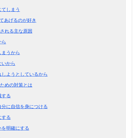
じてしまう
えてあげるのが好き
される主な原因
から
しまうから
ないから
逃れしようとしているから
ための対策とは
識する
、自分に自信を身につける
にする
いを明確にする