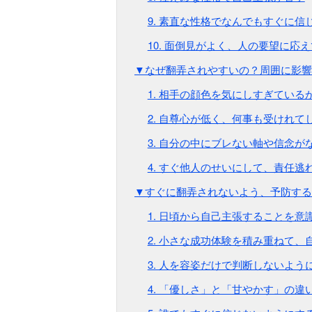
9. 素直な性格でなんでもすぐに信
10. 面倒見がよく、人の要望に応
▼なぜ翻弄されやすいの？周囲に影響
1. 相手の顔色を気にしすぎている
2. 自尊心が低く、何事も受けれて
3. 自分の中にブレない軸や信念が
4. すぐ他人のせいにして、責任
▼すぐに翻弄されないよう、予防する
1. 日頃から自己主張することを意
2. 小さな成功体験を積み重ねて
3. 人を容姿だけで判断しないよう
4. 「優しさ」と「甘やかす」の違