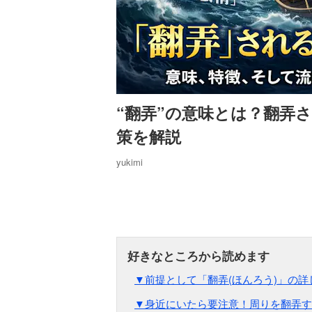
“翻弄”の意味とは？翻弄
策を解説
yukimi
▼前提として「翻弄(ほんろう)」の
▼身近にいたら要注意！周りを翻弄す