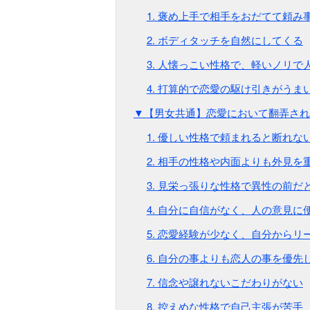
1. 褒め上手で相手をおだてて頼み
2. ボディタッチを自然にしてくる
3. 人懐っこい性格で、軽いノリで
4. 打算的で恋愛の駆け引きがうま
▼【男女共通】恋愛において翻弄され
1. 優しい性格で頼まれると断れな
2. 相手の性格や内面よりも外見を
3. 見栄っ張りな性格で異性の前
4. 自分に自信がなく、人の意見に
5. 恋愛経験が少なく、自分から
6. 自分の事よりも恋人の事を優先
7. 信念や譲れないこだわりがない
8. 控えめな性格で自己主張が苦手