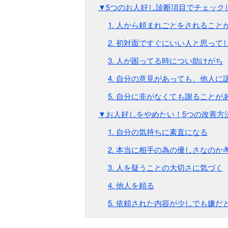
▼5つのお人好し診断項目でチェック
1. 人から頼まれごとをされること
2. 初対面ですぐにいい人と思って
3. 人が困ってる時につい助けがち
4. 自分の意見があっても、他人に
5. 自分に非がなくても謝ることが
▼お人好しをやめたい！5つの改善方
1. 自分の気持ちに素直になる
2. 本当に相手の為の優しさなのか
3. 人を疑うことの大切さに気づく
4. 他人を頼る
5. 依頼された内容が少しでも嫌だ