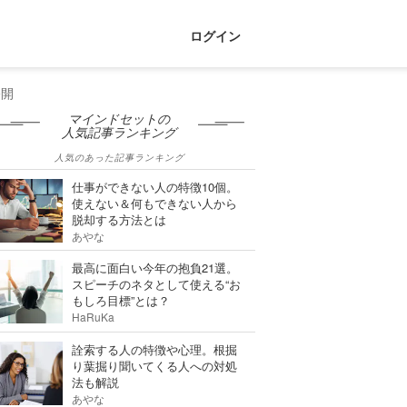
ログイン
公開
マインドセットの
人気記事ランキング
人気のあった記事ランキング
仕事ができない人の特徴10個。
使えない＆何もできない人から
脱却する方法とは
あやな
最高に面白い今年の抱負21選。
スピーチのネタとして使える“お
もしろ目標”とは？
HaRuKa
詮索する人の特徴や心理。根掘
り葉掘り聞いてくる人への対処
法も解説
あやな