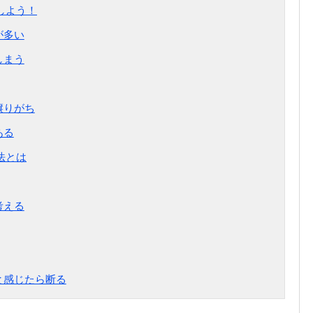
しよう！
が多い
しまう
譲りがち
ある
法とは
考える
と感じたら断る