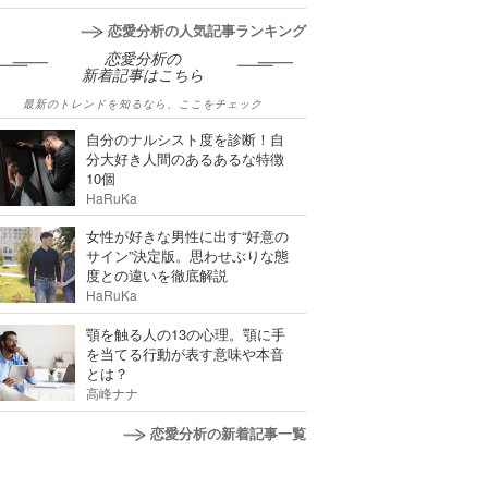
恋愛分析の人気記事ランキング
恋愛分析の
新着記事はこちら
最新のトレンドを知るなら、ここをチェック
自分のナルシスト度を診断！自
分大好き人間のあるあるな特徴
10個
HaRuKa
女性が好きな男性に出す“好意の
サイン”決定版。思わせぶりな態
度との違いを徹底解説
HaRuKa
顎を触る人の13の心理。顎に手
を当てる行動が表す意味や本音
とは？
高峰ナナ
恋愛分析の新着記事一覧