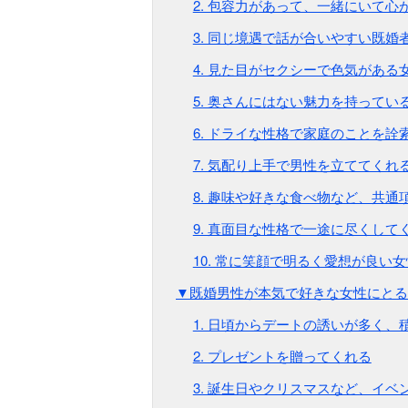
2. 包容力があって、一緒にいて心
3. 同じ境遇で話が合いやすい既婚
4. 見た目がセクシーで色気がある
5. 奥さんにはない魅力を持ってい
6. ドライな性格で家庭のことを
7. 気配り上手で男性を立ててくれ
8. 趣味や好きな食べ物など、共通
9. 真面目な性格で一途に尽くして
10. 常に笑顔で明るく愛想が良い女
▼既婚男性が本気で好きな女性にとる
1. 日頃からデートの誘いが多く
2. プレゼントを贈ってくれる
3. 誕生日やクリスマスなど、イ