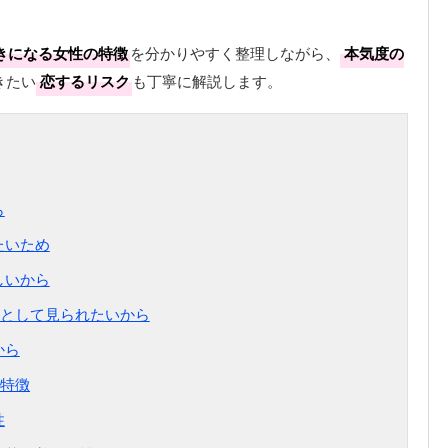
きになる女性の特徴
を分かりやすく整理しながら、
本気度の
きたい
恋するリスク
も丁寧に解説します。
ら
たいため
しいから
性”として見られたいから
から
特徴
性