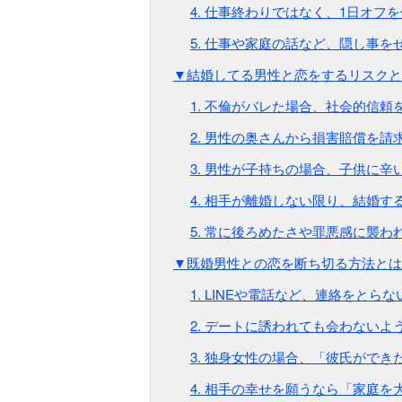
4. 仕事終わりではなく、1日オ
5. 仕事や家庭の話など、隠し事
▼結婚してる男性と恋をするリスクと
1. 不倫がバレた場合、社会的信頼
2. 男性の奥さんから損害賠償を
3. 男性が子持ちの場合、子供に
4. 相手が離婚しない限り、結婚す
5. 常に後ろめたさや罪悪感に襲わ
▼既婚男性との恋を断ち切る方法とは
1. LINEや電話など、連絡をとら
2. デートに誘われても会わないよ
3. 独身女性の場合、「彼氏ができ
4. 相手の幸せを願うなら「家庭