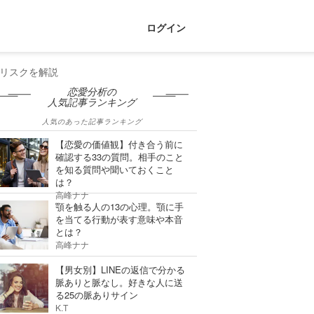
ログイン
リスクを解説
恋愛分析の
人気記事ランキング
人気のあった記事ランキング
【恋愛の価値観】付き合う前に
確認する33の質問。相手のこと
を知る質問や聞いておくこと
は？
高峰ナナ
顎を触る人の13の心理。顎に手
を当てる行動が表す意味や本音
とは？
高峰ナナ
【男女別】LINEの返信で分かる
脈ありと脈なし。好きな人に送
る25の脈ありサイン
K.T