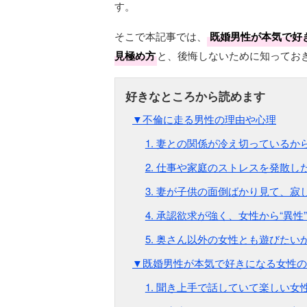
す。
そこで本記事では、
既婚男性が本気で好
見極め方
と、後悔しないために知ってお
▼不倫に走る男性の理由や心理
1. 妻との関係が冷え切っているか
2. 仕事や家庭のストレスを発散し
3. 妻が子供の面倒ばかり見て、寂
4. 承認欲求が強く、女性から“異
5. 奥さん以外の女性とも遊びたい
▼既婚男性が本気で好きになる女性の
1. 聞き上手で話していて楽しい女